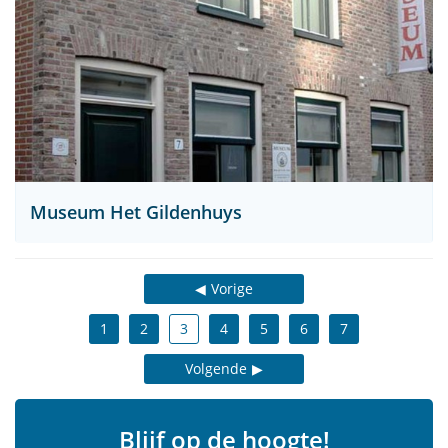
Museum Het Gildenhuys
Vorige
1
2
3
4
5
6
7
Volgende
Blijf op de hoogte!