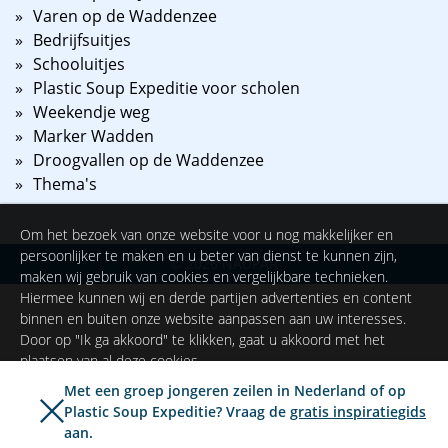
Varen op de Waddenzee
Bedrijfsuitjes
Schooluitjes
Plastic Soup Expeditie voor scholen
Weekendje weg
Marker Wadden
Droogvallen op de Waddenzee
Thema's
Om het bezoek van onze website voor u nog makkelijker en
persoonlijker te maken en u beter van dienst te kunnen zijn,
©
2026
NAUPAR
maken wij gebruik van cookies en vergelijkbare technieken.
Hiermee kunnen wij en derde partijen advertenties en content
binnen en buiten onze website aanpassen aan uw interesses.
Door op "Ik ga akkoord" te klikken, gaat u akkoord met het
plaatsen van al deze cookies.
Met een groep jongeren zeilen in Nederland of op
Plastic Soup Expeditie? Vraag de
gratis inspiratiegids
Ik ga akkoord
Instellingen
aan.