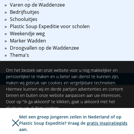
Varen op de Waddenzee
Bedrijfsuitjes
Schooluitjes
Plastic Soup Expeditie voor scholen
Weekendje weg
Marker Wadden
Droogvallen op de Waddenzee
Thema's
Om het bezoek van onze website voor u nog makkelijker en
persoonlijker te maken en u beter van dienst te kunnen zijn,
©
2026
NAUPAR
maken wij gebruik van cookies en vergelijkbare technieken.
Hiermee kunnen wij en derde partijen advertenties en content
binnen en buiten onze website aanpassen aan uw interesses.
Door op "Ik ga akkoord" te klikken, gaat u akkoord met het
plaatsen van al deze cookies.
Met een groep jongeren zeilen in Nederland of op
Plastic Soup Expeditie? Vraag de
gratis inspiratiegids
Ik ga akkoord
Instellingen
aan.