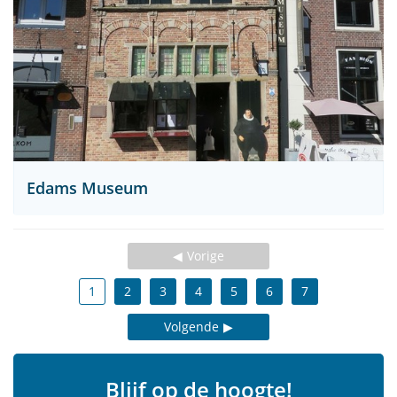
Edams Museum
Vorige
1
2
3
4
5
6
7
Volgende
Blijf op de hoogte!