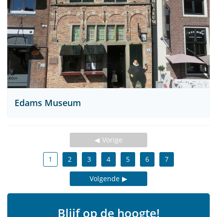
Edams Museum
Vorige
1
2
3
4
5
6
7
Volgende
Blijf op de hoogte!