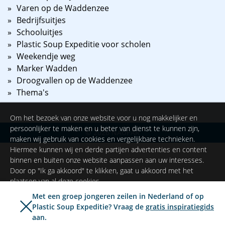
Varen op de Waddenzee
Bedrijfsuitjes
Schooluitjes
Plastic Soup Expeditie voor scholen
Weekendje weg
Marker Wadden
Droogvallen op de Waddenzee
Thema's
Om het bezoek van onze website voor u nog makkelijker en
persoonlijker te maken en u beter van dienst te kunnen zijn,
©
2026
NAUPAR
maken wij gebruik van cookies en vergelijkbare technieken.
Hiermee kunnen wij en derde partijen advertenties en content
binnen en buiten onze website aanpassen aan uw interesses.
Door op "Ik ga akkoord" te klikken, gaat u akkoord met het
plaatsen van al deze cookies.
Met een groep jongeren zeilen in Nederland of op
Plastic Soup Expeditie? Vraag de
gratis inspiratiegids
Ik ga akkoord
Instellingen
aan.