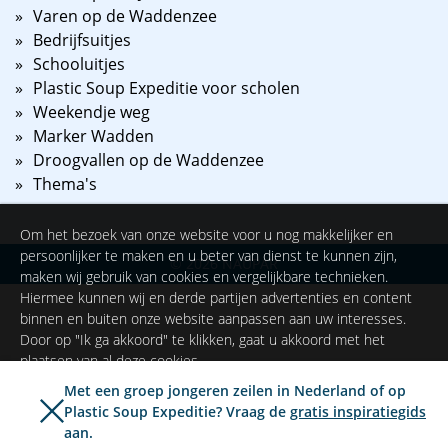
Varen op de Waddenzee
Bedrijfsuitjes
Schooluitjes
Plastic Soup Expeditie voor scholen
Weekendje weg
Marker Wadden
Droogvallen op de Waddenzee
Thema's
Om het bezoek van onze website voor u nog makkelijker en
persoonlijker te maken en u beter van dienst te kunnen zijn,
©
2026
NAUPAR
maken wij gebruik van cookies en vergelijkbare technieken.
Hiermee kunnen wij en derde partijen advertenties en content
binnen en buiten onze website aanpassen aan uw interesses.
Door op "Ik ga akkoord" te klikken, gaat u akkoord met het
plaatsen van al deze cookies.
Met een groep jongeren zeilen in Nederland of op
Plastic Soup Expeditie? Vraag de
gratis inspiratiegids
Ik ga akkoord
Instellingen
aan.