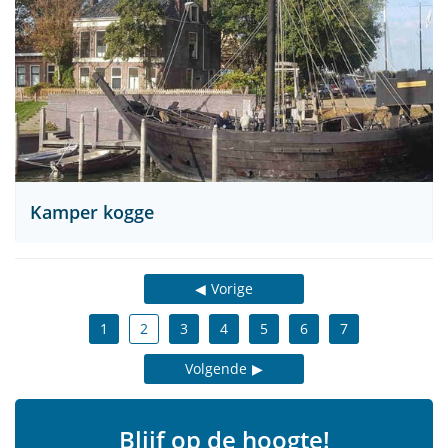
Kamper kogge
Vorige
1
2
3
4
5
6
7
Volgende
Blijf op de hoogte!