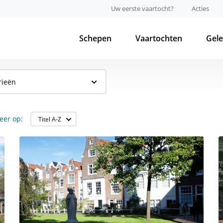
Uw eerste vaartocht?
Acties
Schepen
Vaartochten
Gel
rieën
eer op: