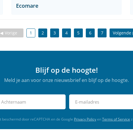
Ecomare
Vorige
1
2
3
4
5
6
7
Volgende
Blijf op de hoogte!
Meld je aan voor onze nieuwsbrief en blijf op de hoogte.
rdt beschermd door reCAPTCHA en de Google
Privacy Policy
en
Terms of Service
z