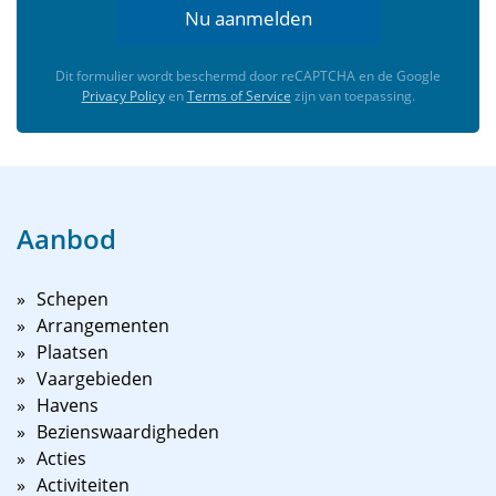
Nu aanmelden
Dit formulier wordt beschermd door reCAPTCHA en de Google
Privacy Policy
en
Terms of Service
zijn van toepassing.
Aanbod
Schepen
Arrangementen
Plaatsen
Vaargebieden
Havens
Bezienswaardigheden
Acties
Activiteiten