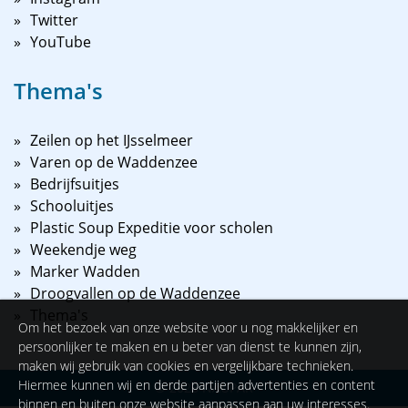
Twitter
YouTube
Thema's
Zeilen op het IJsselmeer
Varen op de Waddenzee
Bedrijfsuitjes
Schooluitjes
Plastic Soup Expeditie voor scholen
Weekendje weg
Marker Wadden
Droogvallen op de Waddenzee
Thema's
Om het bezoek van onze website voor u nog makkelijker en
persoonlijker te maken en u beter van dienst te kunnen zijn,
maken wij gebruik van cookies en vergelijkbare technieken.
Hiermee kunnen wij en derde partijen advertenties en content
©
2026
NAUPAR
binnen en buiten onze website aanpassen aan uw interesses.