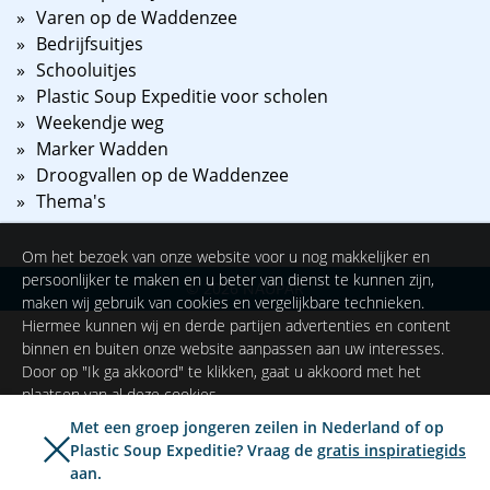
Varen op de Waddenzee
Bedrijfsuitjes
Schooluitjes
Plastic Soup Expeditie voor scholen
Weekendje weg
Marker Wadden
Droogvallen op de Waddenzee
Thema's
Om het bezoek van onze website voor u nog makkelijker en
persoonlijker te maken en u beter van dienst te kunnen zijn,
©
2026
NAUPAR
maken wij gebruik van cookies en vergelijkbare technieken.
Hiermee kunnen wij en derde partijen advertenties en content
binnen en buiten onze website aanpassen aan uw interesses.
Door op "Ik ga akkoord" te klikken, gaat u akkoord met het
plaatsen van al deze cookies.
Met een groep jongeren zeilen in Nederland of op
Plastic Soup Expeditie? Vraag de
gratis inspiratiegids
Ik ga akkoord
Instellingen
aan.