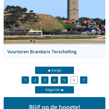
Vuurtoren Brandaris Terschelling
Vorige
1
2
3
4
5
6
7
Volgende
Blijf op de hoogte!