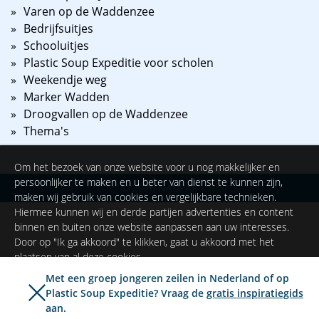
Varen op de Waddenzee
Bedrijfsuitjes
Schooluitjes
Plastic Soup Expeditie voor scholen
Weekendje weg
Marker Wadden
Droogvallen op de Waddenzee
Thema's
Om het bezoek van onze website voor u nog makkelijker en
persoonlijker te maken en u beter van dienst te kunnen zijn,
©
2026
NAUPAR
maken wij gebruik van cookies en vergelijkbare technieken.
Hiermee kunnen wij en derde partijen advertenties en content
binnen en buiten onze website aanpassen aan uw interesses.
Door op "Ik ga akkoord" te klikken, gaat u akkoord met het
plaatsen van al deze cookies.
Met een groep jongeren zeilen in Nederland of op
Plastic Soup Expeditie? Vraag de
gratis inspiratiegids
Ik ga akkoord
Instellingen
aan.