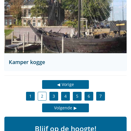
Kamper kogge
Vorige
1
2
3
4
5
6
7
Volgende
Blijf op de hoogte!