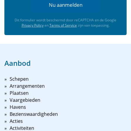
Nu aanmelden
Dit formulier wordt beschermd door reCAPTCHA en de Google
Privacy Policy
en
Terms of Service
zijn van toepassing.
Aanbod
Schepen
Arrangementen
Plaatsen
Vaargebieden
Havens
Bezienswaardigheden
Acties
Activiteiten