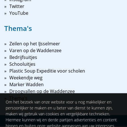
Twitter
YouTube
Thema's
Zeilen op het IJsselmeer
Varen op de Waddenzee
Bedrijfsuitjes
Schooluitjes
Plastic Soup Expeditie voor scholen
Weekendje weg
Marker Wadden
Droogvallen op de Waddenzee
Thema's
Om het bezoek van onze website voor u nog makkelijker en
persoonlijker te maken en u beter van dienst te kunnen zijn,
maken wij gebruik van cookies en vergelijkbare technieken.
Hiermee kunnen wij en derde partijen advertenties en content
©
2026
NAUPAR
binnen en buiten onze website aanpassen aan uw interesses.