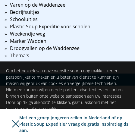
Varen op de Waddenzee
Bedrijfsuitjes
Schooluitjes
Plastic Soup Expeditie voor scholen
Weekendje weg
Marker Wadden
Droogvallen op de Waddenzee
Thema's
Om het bezoek van onze website voor u nog makkelijker en
persoonlijker te maken en u beter van dienst te kunnen zijn,
©
2026
NAUPAR
maken wij gebruik van cookies en vergelijkbare technieken.
Hiermee kunnen wij en derde partijen advertenties en content
binnen en buiten onze website aanpassen aan uw interesses.
Door op "Ik ga akkoord" te klikken, gaat u akkoord met het
plaatsen van al deze cookies.
Met een groep jongeren zeilen in Nederland of op
Plastic Soup Expeditie? Vraag de
gratis inspiratiegids
Ik ga akkoord
Instellingen
aan.