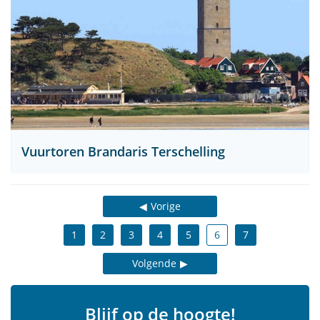
Vuurtoren Brandaris Terschelling
Vorige
1
2
3
4
5
6
7
Volgende
Blijf op de hoogte!