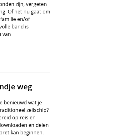
onden zijn, vergeten
ng. Of het nu gaat om
 familie en/of
volle band is
n van
endje weg
e benieuwd wat je
ditioneel zeilschip?
ereid op reis en
df downloaden en delen
pret kan beginnen.