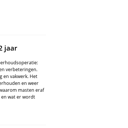
2 jaar
derhoudsoperatie:
 en verbeteringen.
ng en vakwerk. Het
derhouden en weer
e waarom masten eraf
 en wat er wordt