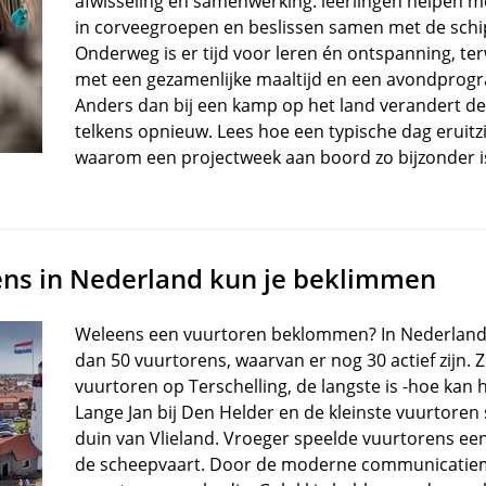
afwisseling en samenwerking: leerlingen helpen m
in corveegroepen en beslissen samen met de schi
Onderweg is er tijd voor leren én ontspanning, terw
met een gezamenlijke maaltijd en een avondprog
Anders dan bij een kamp op het land verandert d
telkens opnieuw. Lees hoe een typische dag eruitz
waarom een projectweek aan boord zo bijzonder i
ens in Nederland kun je beklimmen
Weleens een vuurtoren beklommen? In Nederlan
dan 50 vuurtorens, waarvan er nog 30 actief zijn. 
vuurtoren op Terschelling, de langste is -hoe kan 
Lange Jan bij Den Helder en de kleinste vuurtoren
duin van Vlieland. Vroeger speelde vuurtorens een
de scheepvaart. Door de moderne communicatiem