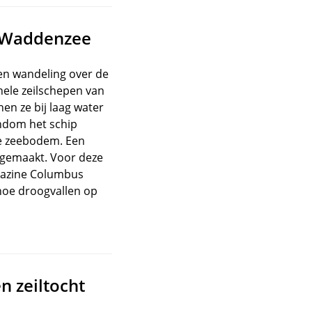
e Waddenzee
een wandeling over de
ele zeilschepen van
n ze bij laag water
ondom het schip
de zeebodem. Een
eegemaakt. Voor deze
gazine Columbus
 hoe droogvallen op
n zeiltocht