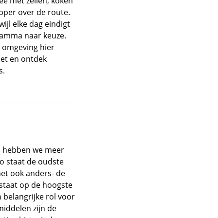
ee met zeilen, koken
pper over de route.
ijl elke dag eindigt
ramma naar keuze.
e omgeving hier
iet en ontdek
s.
d hebben we meer
Zo staat de oudste
het ook anders- de
 staat op de hoogste
 belangrijke rol voor
iddelen zijn de