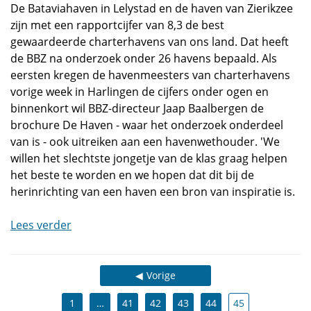
De Bataviahaven in Lelystad en de haven van Zierikzee
zijn met een rapportcijfer van 8,3 de best
gewaardeerde charterhavens van ons land. Dat heeft
de BBZ na onderzoek onder 26 havens bepaald. Als
eersten kregen de havenmeesters van charterhavens
vorige week in Harlingen de cijfers onder ogen en
binnenkort wil BBZ-directeur Jaap Baalbergen de
brochure De Haven - waar het onderzoek onderdeel
van is - ook uitreiken aan een havenwethouder. 'We
willen het slechtste jongetje van de klas graag helpen
het beste te worden en we hopen dat dit bij de
herinrichting van een haven een bron van inspiratie is.
Lees verder
Vorige
1
…
41
42
43
44
45