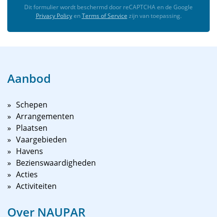
Dit formulier wordt beschermd door reCAPTCHA en de Google
Privacy Policy
en
Terms of Service
zijn van toepassing.
Aanbod
Schepen
Arrangementen
Plaatsen
Vaargebieden
Havens
Bezienswaardigheden
Acties
Activiteiten
Over NAUPAR