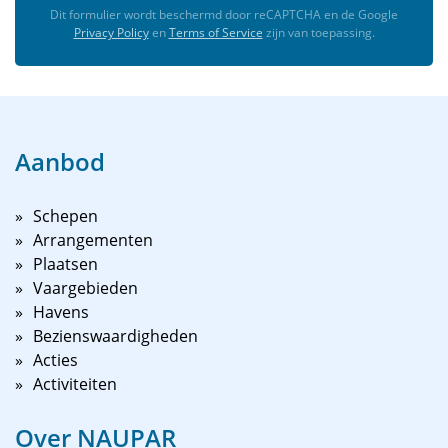
Dit formulier wordt beschermd door reCAPTCHA en de Google
Privacy Policy
en
Terms of Service
zijn van toepassing.
Aanbod
Schepen
Arrangementen
Plaatsen
Vaargebieden
Havens
Bezienswaardigheden
Acties
Activiteiten
Over NAUPAR