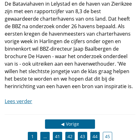
De Bataviahaven in Lelystad en de haven van Zierikzee
zijn met een rapportcijfer van 8,3 de best
gewaardeerde charterhavens van ons land. Dat heeft
de BBZ na onderzoek onder 26 havens bepaald. Als
eersten kregen de havenmeesters van charterhavens
vorige week in Harlingen de cijfers onder ogen en
binnenkort wil BBZ-directeur Jaap Baalbergen de
brochure De Haven - waar het onderzoek onderdeel
van is - ook uitreiken aan een havenwethouder. 'We
willen het slechtste jongetje van de klas graag helpen
het beste te worden en we hopen dat dit bij de
herinrichting van een haven een bron van inspiratie is.
Lees verder
Vorige
1
…
41
42
43
44
45