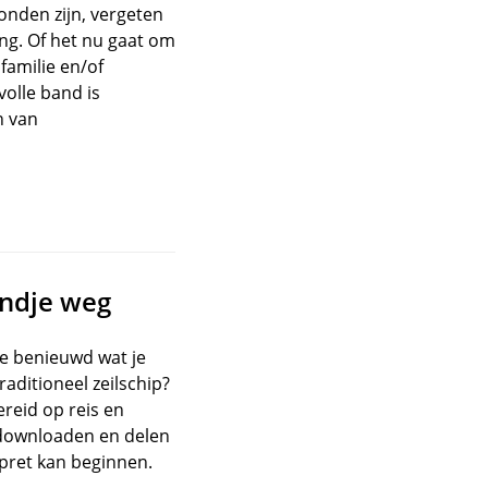
onden zijn, vergeten
ng. Of het nu gaat om
 familie en/of
volle band is
n van
endje weg
e benieuwd wat je
ditioneel zeilschip?
ereid op reis en
df downloaden en delen
pret kan beginnen.