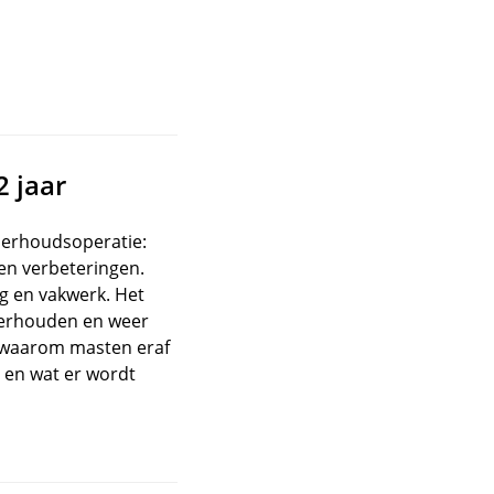
2 jaar
derhoudsoperatie:
 en verbeteringen.
ng en vakwerk. Het
derhouden en weer
e waarom masten eraf
 en wat er wordt