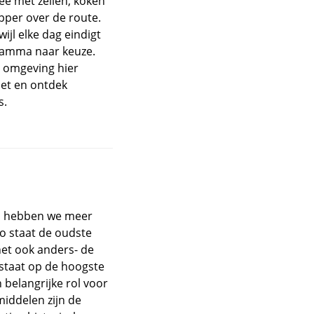
ee met zeilen, koken
pper over de route.
ijl elke dag eindigt
ramma naar keuze.
e omgeving hier
iet en ontdek
s.
d hebben we meer
Zo staat de oudste
het ook anders- de
 staat op de hoogste
 belangrijke rol voor
iddelen zijn de