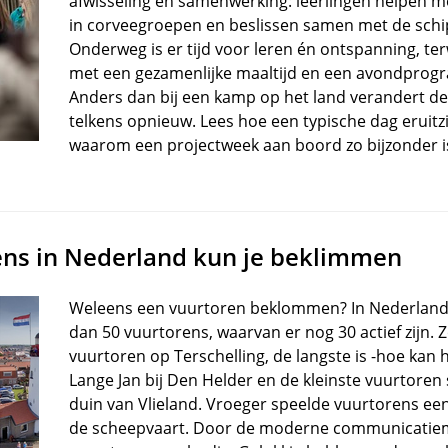
afwisseling en samenwerking: leerlingen helpen m
in corveegroepen en beslissen samen met de schi
Onderweg is er tijd voor leren én ontspanning, terw
met een gezamenlijke maaltijd en een avondprog
Anders dan bij een kamp op het land verandert d
telkens opnieuw. Lees hoe een typische dag eruitz
waarom een projectweek aan boord zo bijzonder i
ens in Nederland kun je beklimmen
Weleens een vuurtoren beklommen? In Nederlan
dan 50 vuurtorens, waarvan er nog 30 actief zijn. 
vuurtoren op Terschelling, de langste is -hoe kan 
Lange Jan bij Den Helder en de kleinste vuurtoren
duin van Vlieland. Vroeger speelde vuurtorens een
de scheepvaart. Door de moderne communicatiem