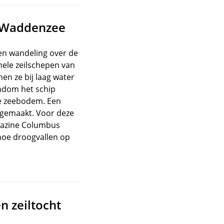
e Waddenzee
een wandeling over de
ele zeilschepen van
n ze bij laag water
ondom het schip
de zeebodem. Een
eegemaakt. Voor deze
gazine Columbus
 hoe droogvallen op
n zeiltocht