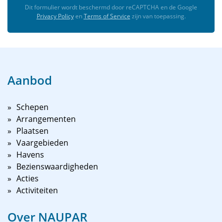
Dit formulier wordt beschermd door reCAPTCHA en de Google
Privacy Policy
en
Terms of Service
zijn van toepassing.
Aanbod
Schepen
Arrangementen
Plaatsen
Vaargebieden
Havens
Bezienswaardigheden
Acties
Activiteiten
Over NAUPAR