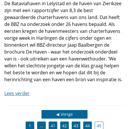
De Bataviahaven in Lelystad en de haven van Zierikzee
zijn met een rapportcijfer van 8,3 de best
gewaardeerde charterhavens van ons land. Dat heeft
de BBZ na onderzoek onder 26 havens bepaald. Als
eersten kregen de havenmeesters van charterhavens
vorige week in Harlingen de cijfers onder ogen en
binnenkort wil BBZ-directeur Jaap Baalbergen de
brochure De Haven - waar het onderzoek onderdeel
van is - ook uitreiken aan een havenwethouder. 'We
willen het slechtste jongetje van de klas graag helpen
het beste te worden en we hopen dat dit bij de
herinrichting van een haven een bron van inspiratie is.
Lees verder
Vorige
1
…
41
42
43
44
45