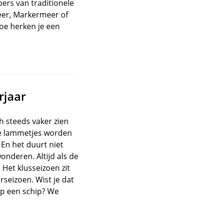
bers van traditionele
meer, Markermeer of
oe herken je een
rjaar
h steeds vaker zien
ste lammetjes worden
 En het duurt niet
nderen. Altijd als de
. Het klusseizoen zit
rseizoen. Wist je dat
 op een schip? We