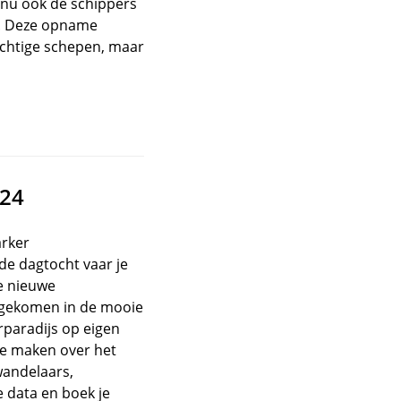
 nu ook de schippers
n. Deze opname
achtige schepen, maar
024
arker
de dagtocht vaar je
e nieuwe
ngekomen in de mooie
rparadijs op eigen
te maken over het
wandelaars,
e data en boek je