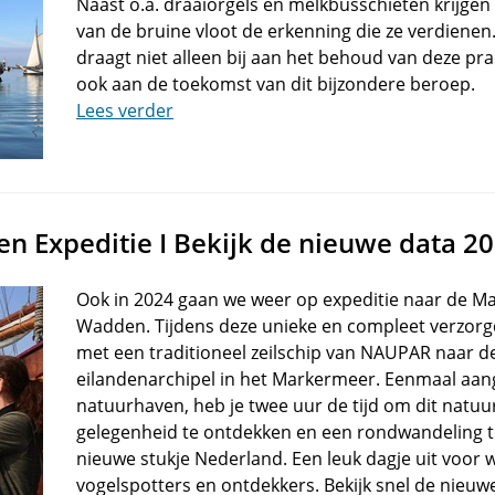
Naast o.a. draaiorgels en melkbusschieten krijgen
van de bruine vloot de erkenning die ze verdiene
draagt niet alleen bij aan het behoud van deze pr
ook aan de toekomst van dit bijzondere beroep.
Lees verder
 Expeditie I Bekijk de nieuwe data 2
Ook in 2024 gaan we weer op expeditie naar de M
Wadden. Tijdens deze unieke en compleet verzorg
met een traditioneel zeilschip van NAUPAR naar d
eilandenarchipel in het Markermeer. Eenmaal aa
natuurhaven, heb je twee uur de tijd om dit natuu
gelegenheid te ontdekken en een rondwandeling 
nieuwe stukje Nederland. Een leuk dagje uit voor 
vogelspotters en ontdekkers. Bekijk snel de nieuw