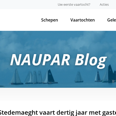
Uw eerste vaartocht?
Acties
Schepen
Vaartochten
Gel
NAUPAR Blog
Stedemaeght vaart dertig jaar met gast