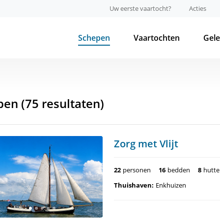
Uw eerste vaartocht?
Acties
Schepen
Vaartochten
Gel
pen
(75 resultaten)
Zorg met Vlijt
22
personen
16
bedden
8
hutt
Thuishaven:
Enkhuizen