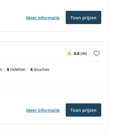
Meer informatie
Toon prijzen
4,8
(46)
en
6
toiletten
6
douches
Meer informatie
Toon prijzen