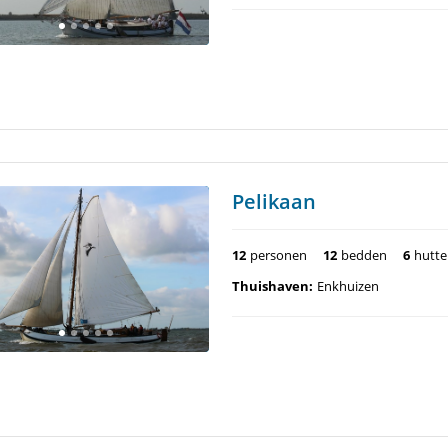
Pelikaan
12
personen
12
bedden
6
hutt
Thuishaven:
Enkhuizen