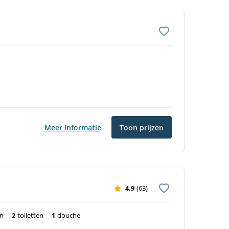
Meer informatie
Toon prijzen
4,9
(63)
en
2
toiletten
1
douche