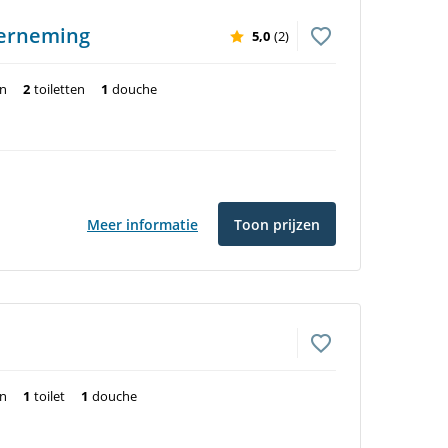
derneming
5,0
(2)
en
2
toiletten
1
douche
Meer informatie
Toon prijzen
en
1
toilet
1
douche