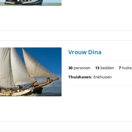
Vrouw Dina
30
personen
13
bedden
7
hutt
Thuishaven:
Enkhuizen