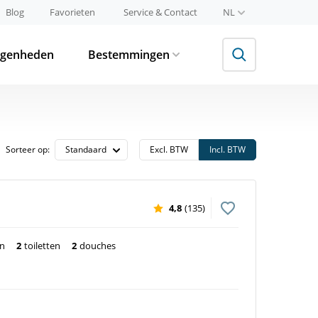
Blog
Favorieten
Service & Contact
NL
egenheden
Bestemmingen
Sorteer op:
Excl. BTW
Incl. BTW
4,8
(135)
en
2
toiletten
2
douches