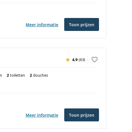
Meer informatie
Toon prijzen
4,9
(63)
en
2
toiletten
2
douches
Meer informatie
Toon prijzen