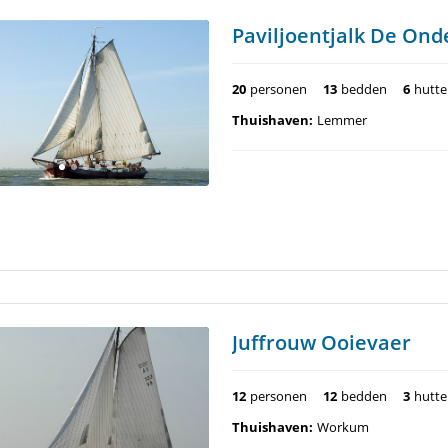
Paviljoentjalk De On
20
personen
13
bedden
6
hutt
Thuishaven:
Lemmer
Juffrouw Ooievaer
12
personen
12
bedden
3
hutt
Thuishaven:
Workum