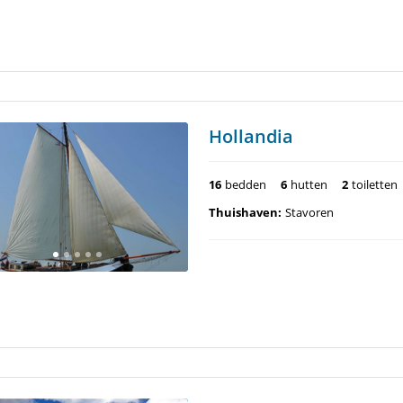
Hollandia
16
bedden
6
hutten
2
toiletten
Thuishaven:
Stavoren