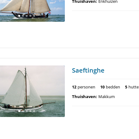
Thuishaven:
Enkhuizen
Saeftinghe
12
personen
10
bedden
5
hutt
Thuishaven:
Makkum