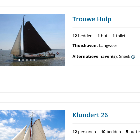
Trouwe Hulp
12
bedden
1
hut
1
toilet
Thuishaven:
Langweer
Alternatieve haven(s):
Sneek
Klundert 26
12
personen
10
bedden
5
hutt