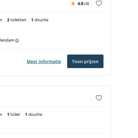
4,8
(4)
en
2
toiletten
1
douche
olendam
Meer informatie
Toon prijzen
en
1
toilet
1
douche