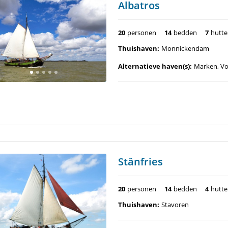
Albatros
20
personen
14
bedden
7
hutt
Thuishaven:
Monnickendam
Alternatieve haven(s):
Marken, V
Stânfries
20
personen
14
bedden
4
hutt
Thuishaven:
Stavoren