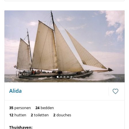
Alida
35
personen
24
bedden
12
hutten
2
toiletten
2
douches
Thuishaven: