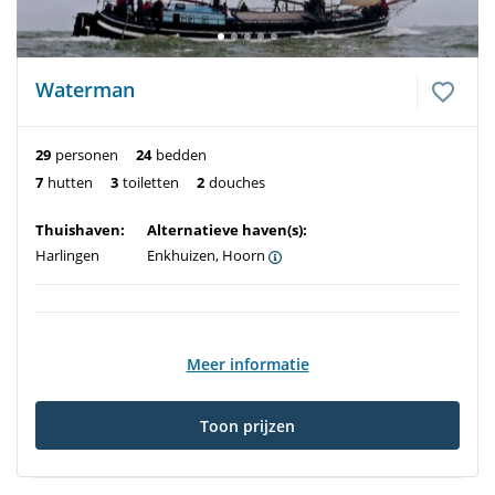
Waterman
29
personen
24
bedden
7
hutten
3
toiletten
2
douches
Thuishaven:
Alternatieve haven(s):
Harlingen
Enkhuizen, Hoorn
Meer informatie
Toon prijzen