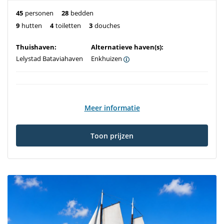
45
personen
28
bedden
9
hutten
4
toiletten
3
douches
Thuishaven:
Alternatieve haven(s):
Lelystad Bataviahaven
Enkhuizen
Meer informatie
Toon prijzen