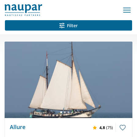
Filter
Allure
4,8
(75)