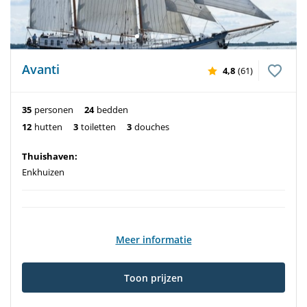
Avanti
4,8
(61)
35
personen
24
bedden
12
hutten
3
toiletten
3
douches
Thuishaven:
Enkhuizen
Meer informatie
Toon prijzen