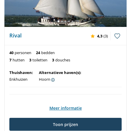
Rival
4,3
(3)
40
personen
24
bedden
7
hutten
3
toiletten
3
douches
Thuishaven:
Alternatieve haven(s):
Enkhuizen
Hoorn
Meer informatie
Toon prijzen