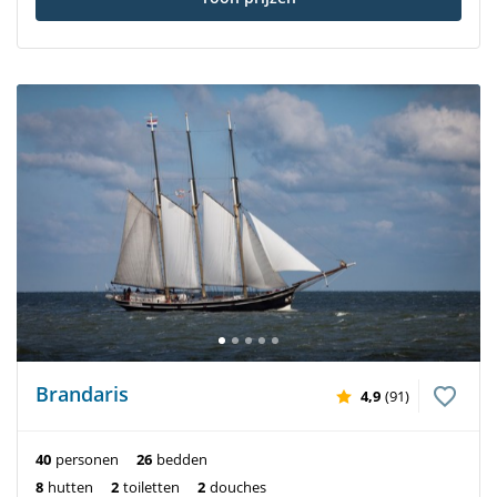
Brandaris
4,9
(91)
40
personen
26
bedden
8
hutten
2
toiletten
2
douches