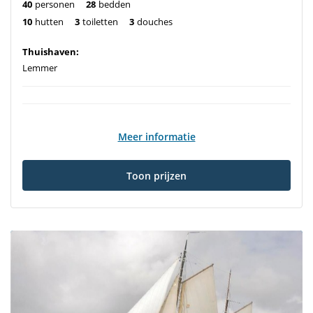
40
personen
28
bedden
10
hutten
3
toiletten
3
douches
Thuishaven:
Lemmer
Meer informatie
Toon prijzen