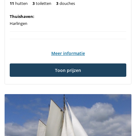
11
hutten
3
toiletten
3
douches
Thuishaven:
Harlingen
Meer informatie
Toon prijzen