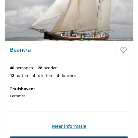
Beantra
40
personen
28
bedden
12
hutten
4
toiletten
4
douches
Thuishaven:
Lemmer
Meer informatie