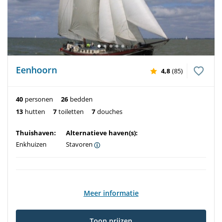
Eenhoorn
4,8
(85)
40
personen
26
bedden
13
hutten
7
toiletten
7
douches
Thuishaven:
Alternatieve haven(s):
Enkhuizen
Stavoren
Meer informatie
Toon prijzen