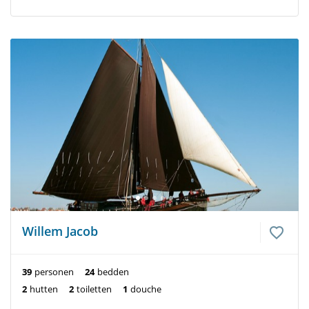
Willem Jacob
39
personen
24
bedden
2
hutten
2
toiletten
1
douche