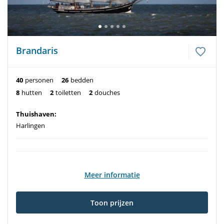
Brandaris
40
personen
26
bedden
8
hutten
2
toiletten
2
douches
Thuishaven:
Harlingen
Meer informatie
Toon prijzen