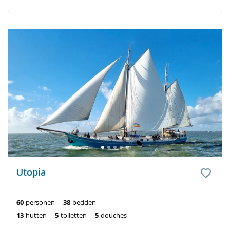
Utopia
60
personen
38
bedden
13
hutten
5
toiletten
5
douches