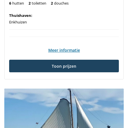
6
hutten
2
toiletten
2
douches
Thuishaven:
Enkhuizen
Meer informatie
Toon prijzen