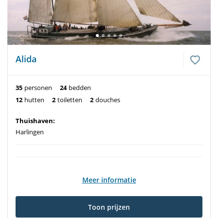
Alida
35
personen
24
bedden
12
hutten
2
toiletten
2
douches
Thuishaven:
Harlingen
Meer informatie
Toon prijzen