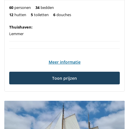
60
personen
34
bedden
12
hutten
5
toiletten
6
douches
Thuishaven:
Lemmer
Meer informatie
Toon prijzen