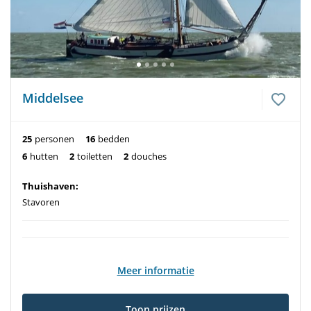
Middelsee
25
personen
16
bedden
6
hutten
2
toiletten
2
douches
Thuishaven:
Stavoren
Meer informatie
Toon prijzen