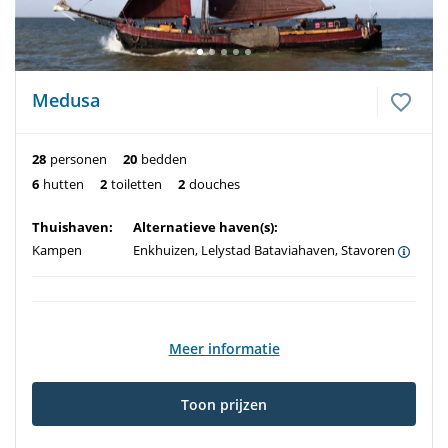
Medusa
28
personen
20
bedden
6
hutten
2
toiletten
2
douches
Thuishaven:
Alternatieve haven(s):
Kampen
Enkhuizen, Lelystad Bataviahaven, Stavoren
Meer informatie
Toon prijzen