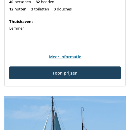
40
personen
32
bedden
12
hutten
3
toiletten
3
douches
Thuishaven:
Lemmer
Meer informatie
Toon prijzen