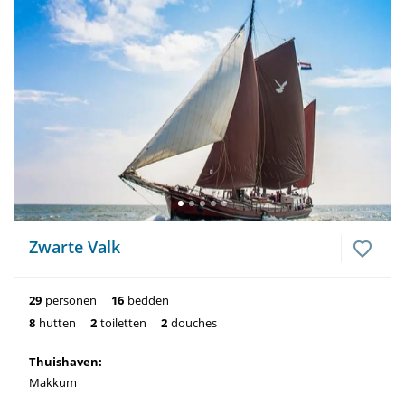
Zwarte Valk
29
personen
16
bedden
8
hutten
2
toiletten
2
douches
Thuishaven:
Makkum