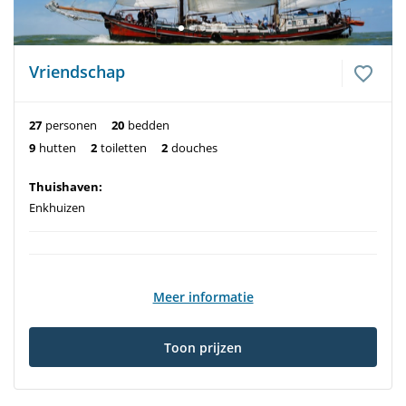
Vriendschap
27
personen
20
bedden
9
hutten
2
toiletten
2
douches
Thuishaven:
Enkhuizen
Meer informatie
Toon prijzen