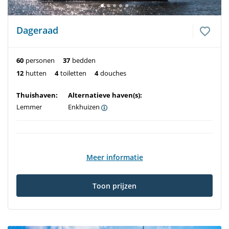
Dageraad
60
personen
37
bedden
12
hutten
4
toiletten
4
douches
Thuishaven:
Alternatieve haven(s):
Lemmer
Enkhuizen
Meer informatie
Toon prijzen