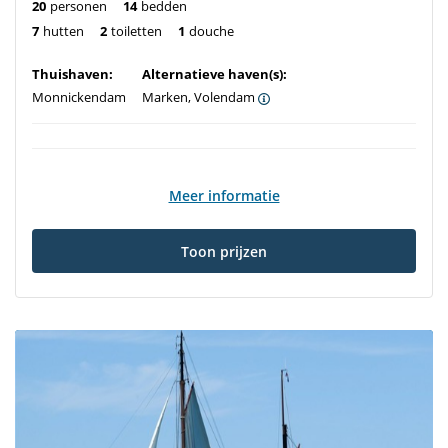
20
personen
14
bedden
7
hutten
2
toiletten
1
douche
Thuishaven:
Alternatieve haven(s):
Monnickendam
Marken, Volendam
Meer informatie
Toon prijzen