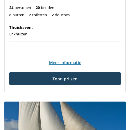
24
personen
20
bedden
8
hutten
2
toiletten
2
douches
Thuishaven:
Enkhuizen
Meer informatie
Toon prijzen