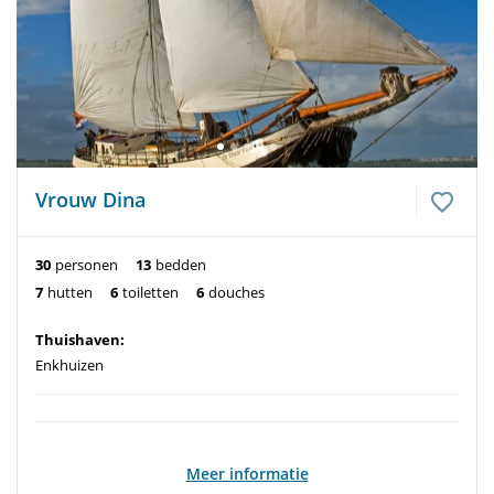
Vrouw Dina
30
personen
13
bedden
7
hutten
6
toiletten
6
douches
Thuishaven:
Enkhuizen
Meer informatie