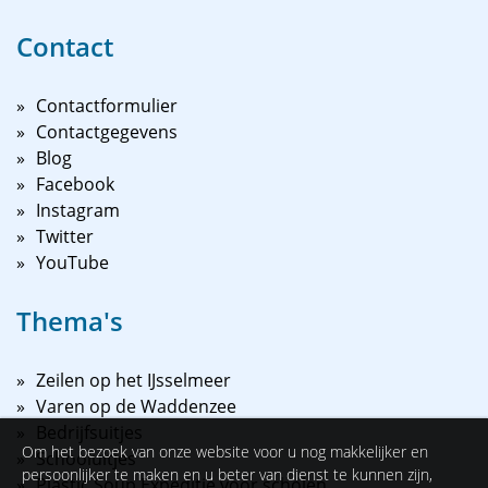
Contact
Contactformulier
Contactgegevens
Blog
Facebook
Instagram
Twitter
YouTube
Thema's
Zeilen op het IJsselmeer
Varen op de Waddenzee
Bedrijfsuitjes
Om het bezoek van onze website voor u nog makkelijker en
Schooluitjes
persoonlijker te maken en u beter van dienst te kunnen zijn,
Plastic Soup Expeditie voor scholen