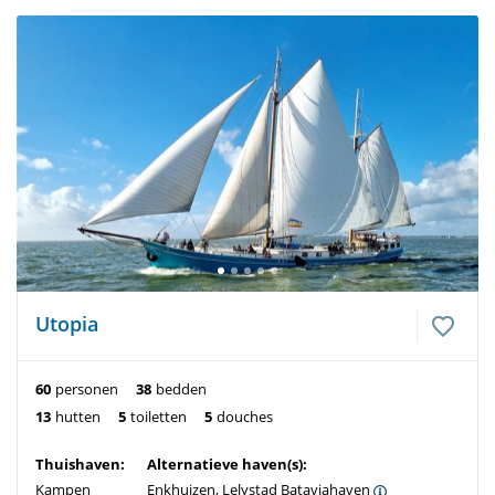
Utopia
60
personen
38
bedden
13
hutten
5
toiletten
5
douches
Thuishaven:
Alternatieve haven(s):
Kampen
Enkhuizen, Lelystad Bataviahaven