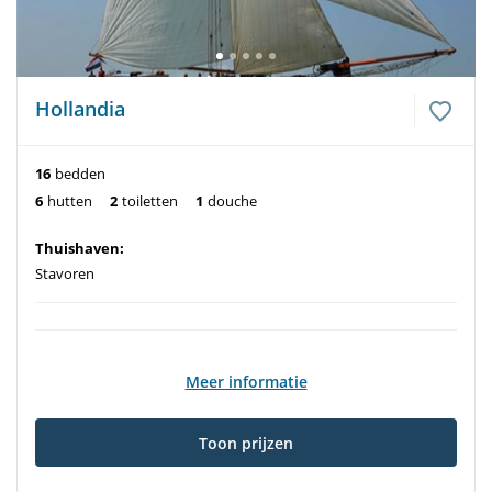
Hollandia
16
bedden
6
hutten
2
toiletten
1
douche
Thuishaven:
Stavoren
Meer informatie
Toon prijzen