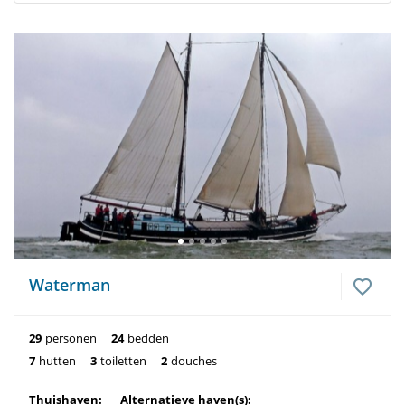
Waterman
29
personen
24
bedden
7
hutten
3
toiletten
2
douches
Thuishaven:
Alternatieve haven(s):