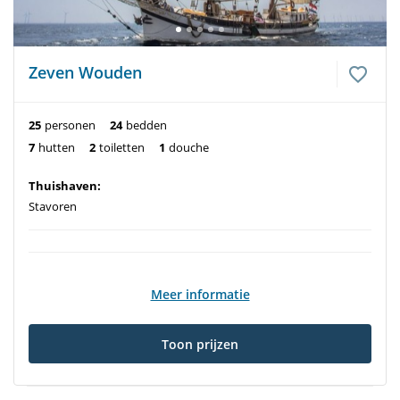
Zeven Wouden
25
personen
24
bedden
7
hutten
2
toiletten
1
douche
Thuishaven:
Stavoren
Meer informatie
Toon prijzen