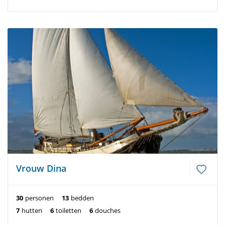
Vrouw Dina
30
personen
13
bedden
7
hutten
6
toiletten
6
douches