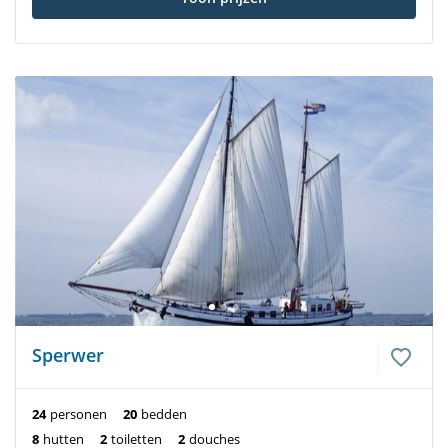
Sperwer
24
personen
20
bedden
8
hutten
2
toiletten
2
douches