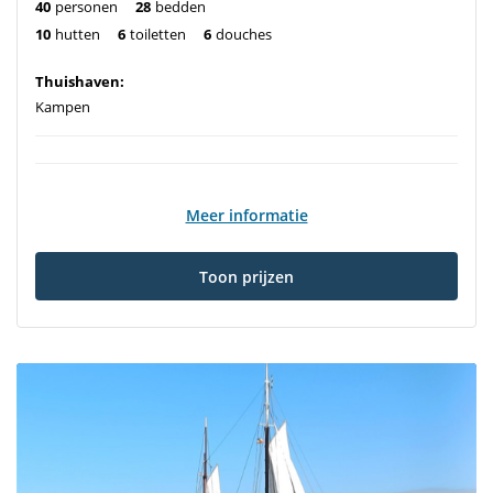
40
personen
28
bedden
10
hutten
6
toiletten
6
douches
Thuishaven:
Kampen
Meer informatie
Toon prijzen