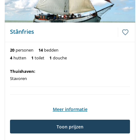
Stânfries
20
personen
14
bedden
4
hutten
1
toilet
1
douche
Thuishaven:
Stavoren
Meer informatie
Toon prijzen