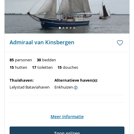
Admiraal van Kinsbergen
85
personen
30
bedden
15
hutten
17
toiletten
15
douches
Thuishaven:
Alternatieve haven(s):
Lelystad Bataviahaven
Enkhuizen
Meer informatie
Toon prijzen