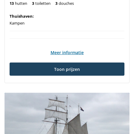
13
hutten
3
toiletten
3
douches
Thuishaven:
Kampen
Meer informatie
Toon prijzen