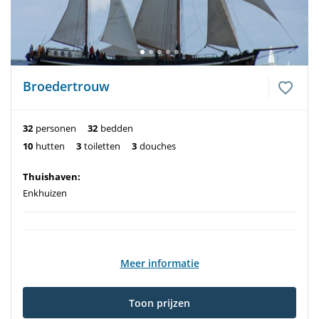
Broedertrouw
32
personen
32
bedden
10
hutten
3
toiletten
3
douches
Thuishaven:
Enkhuizen
Meer informatie
Toon prijzen