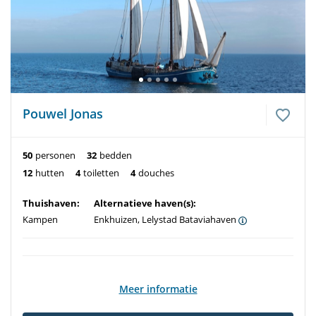
Pouwel Jonas
50
personen
32
bedden
12
hutten
4
toiletten
4
douches
Thuishaven:
Alternatieve haven(s):
Kampen
Enkhuizen, Lelystad Bataviahaven
Meer informatie