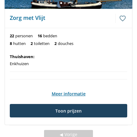
Zorg met Vlijt
22
personen
16
bedden
8
hutten
2
toiletten
2
douches
Thuishaven:
Enkhuizen
Meer informatie
Toon prijzen
Vorige