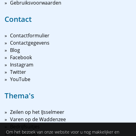
Gebruiksvoorwaarden
Contact
Contactformulier
Contactgegevens
Blog
Facebook
Instagram
Twitter
YouTube
Thema's
Zeilen op het IJsselmeer
Varen op de Waddenzee
Bedrijfsuitjes
Om het bezoek van onze website voor u nog makkelijker en
Schooluitjes