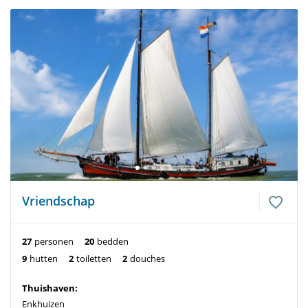
Vriendschap
27
personen
20
bedden
9
hutten
2
toiletten
2
douches
Thuishaven:
Enkhuizen