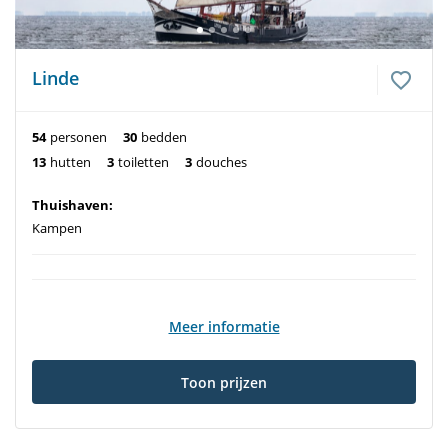
Linde
54
personen
30
bedden
13
hutten
3
toiletten
3
douches
Thuishaven:
Kampen
Meer informatie
Toon prijzen