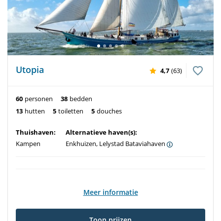
Utopia
4,7
(63)
60
personen
38
bedden
13
hutten
5
toiletten
5
douches
Thuishaven:
Alternatieve haven(s):
Kampen
Enkhuizen, Lelystad Bataviahaven
Meer informatie
Toon prijzen