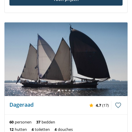
Dageraad
4,7
(17)
60
personen
37
bedden
12
hutten
4
toiletten
4
douches