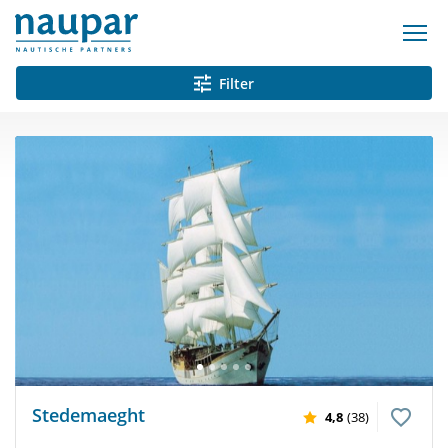
Filter
Stedemaeght
4,8
(38)