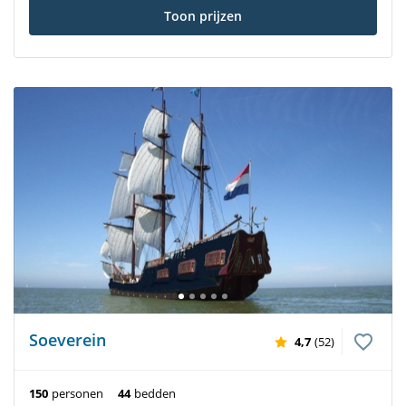
Toon prijzen
Soeverein
4,7
(52)
150
personen
44
bedden