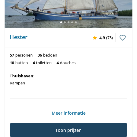
Hester
4,9
(75)
57
personen
36
bedden
10
hutten
4
toiletten
4
douches
Thuishaven:
Kampen
Meer informatie
Toon prijzen