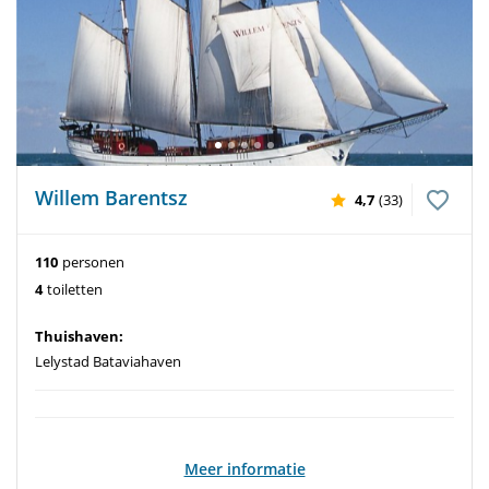
Willem Barentsz
4,7
(33)
110
personen
4
toiletten
Thuishaven:
Lelystad Bataviahaven
Meer informatie