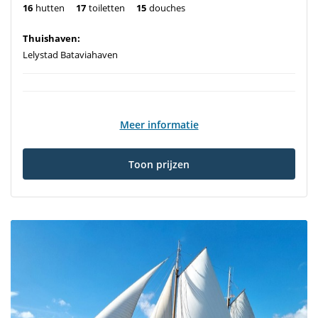
16
hutten
17
toiletten
15
douches
Thuishaven:
Lelystad Bataviahaven
Meer informatie
Toon prijzen