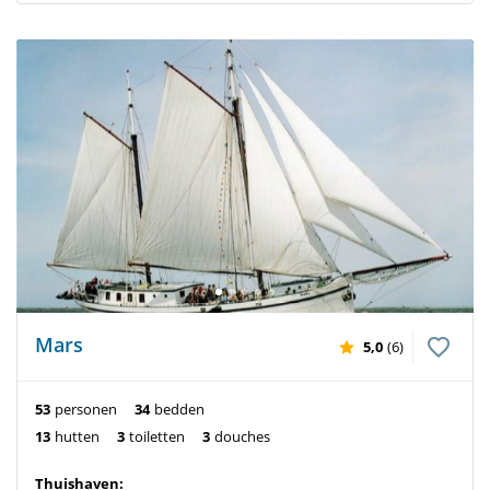
Mars
5,0
(6)
53
personen
34
bedden
13
hutten
3
toiletten
3
douches
Thuishaven: