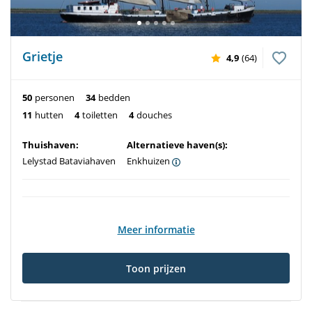
Grietje
4,9
(64)
50
personen
34
bedden
11
hutten
4
toiletten
4
douches
Thuishaven:
Alternatieve haven(s):
Lelystad Bataviahaven
Enkhuizen
Meer informatie
Toon prijzen