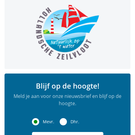
Blijf op de hoogte!
Meld je aan voor onze nieuwsbrief en blijf op de
hoogte.
Mevr.
Dhr.