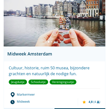
Midweek Amsterdam
Cultuur, historie, ruim 50 musea, bijzondere
grachten en natuurlijk de nodige fun.
Jeugduitje
Schooluitje
Verenigingsuitje
Markermeer
Midweek
4,8
(4
)