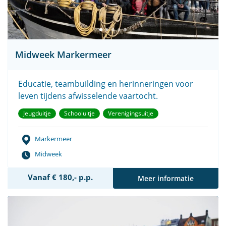
Midweek Markermeer
Educatie, teambuilding en herinneringen voor
leven tijdens afwisselende vaartocht.
Jeugduitje
Schooluitje
Verenigingsuitje
Markermeer
Midweek
Vanaf € 180,- p.p.
Meer informatie