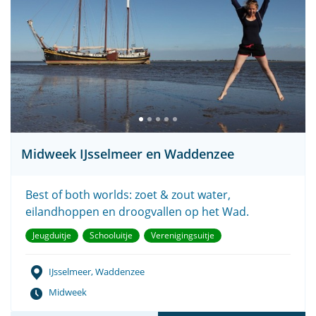
Midweek IJsselmeer en Waddenzee
Best of both worlds: zoet & zout water,
eilandhoppen en droogvallen op het Wad.
Jeugduitje
Schooluitje
Verenigingsuitje
IJsselmeer, Waddenzee
Midweek