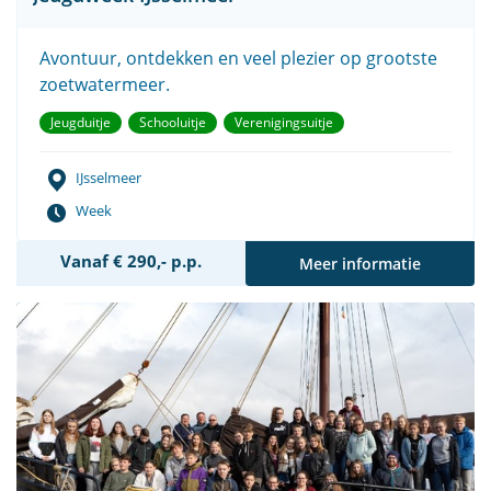
Avontuur, ontdekken en veel plezier op grootste
zoetwatermeer.
Jeugduitje
Schooluitje
Verenigingsuitje
IJsselmeer
Week
Vanaf € 290,- p.p.
Meer informatie