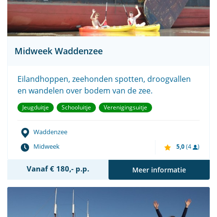
Midweek Waddenzee
Eilandhoppen, zeehonden spotten, droogvallen
en wandelen over bodem van de zee.
Jeugduitje
Schooluitje
Verenigingsuitje
Waddenzee
Midweek
5,0
(4
)
Vanaf € 180,- p.p.
Meer informatie