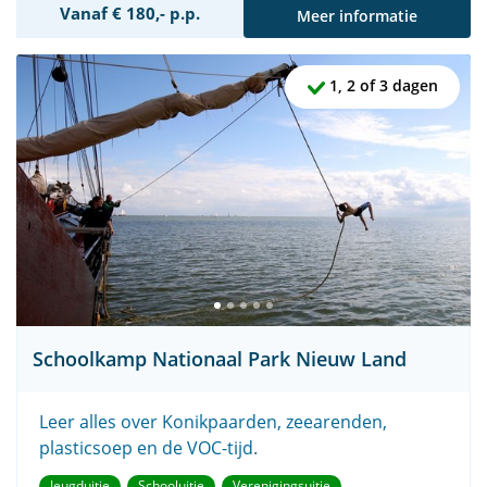
Vanaf € 180,- p.p.
Meer informatie
1, 2 of 3 dagen
Schoolkamp Nationaal Park Nieuw Land
Leer alles over Konikpaarden, zeearenden,
plasticsoep en de VOC-tijd.
Jeugduitje
Schooluitje
Verenigingsuitje