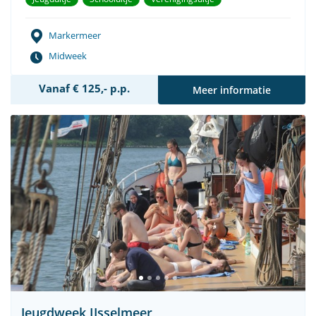
Markermeer
Midweek
Vanaf € 125,- p.p.
Meer informatie
Jeugdweek IJsselmeer