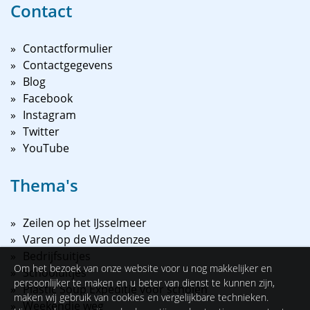
Contact
Contactformulier
Contactgegevens
Blog
Facebook
Instagram
Twitter
YouTube
Thema's
Zeilen op het IJsselmeer
Varen op de Waddenzee
Bedrijfsuitjes
Om het bezoek van onze website voor u nog makkelijker en
Schooluitjes
persoonlijker te maken en u beter van dienst te kunnen zijn,
Plastic Soup Expeditie voor scholen
maken wij gebruik van cookies en vergelijkbare technieken.
Weekendje weg