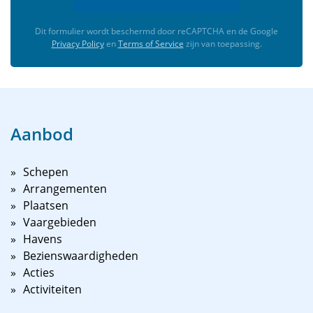
Dit formulier wordt beschermd door reCAPTCHA en de Google
Privacy Policy
en
Terms of Service
zijn van toepassing.
Aanbod
Schepen
Arrangementen
Plaatsen
Vaargebieden
Havens
Bezienswaardigheden
Acties
Activiteiten