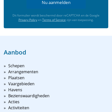
Nu aanmelden
Dit formulier wordt beschermd door reCAPTCHA en de Google
Privacy Policy
en
Terms of Service
zijn van toepassing.
Aanbod
Schepen
Arrangementen
Plaatsen
Vaargebieden
Havens
Bezienswaardigheden
Acties
Activiteiten