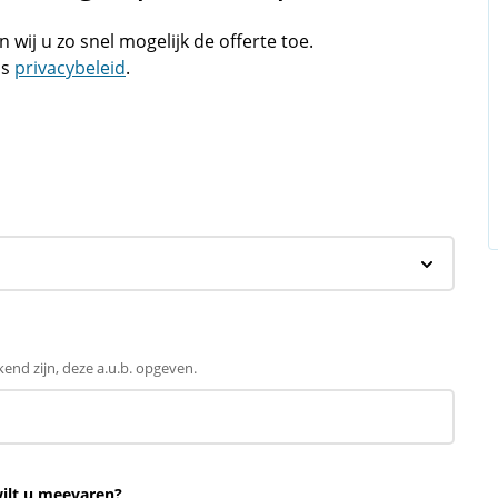
wij u zo snel mogelijk de offerte toe.
ns
privacybeleid
.
end zijn, deze a.u.b. opgeven.
wilt u meevaren?