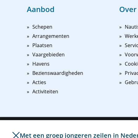
Aanbod
Over
Schepen
Nauti
Arrangementen
Werk
Plaatsen
Servi
Vaargebieden
Voorw
Havens
Cooki
Bezienswaardigheden
Priva
Acties
Gebr
Activiteiten
Om het bezoek van onze website voor u nog makkelijker e
gebruik van cookies en vergelijkbare technieken. Hiermee
Met een groep jongeren zeilen in Neder