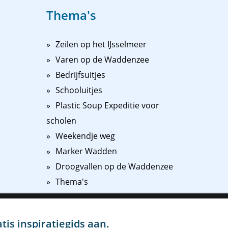
Thema's
Zeilen op het IJsselmeer
Varen op de Waddenzee
Bedrijfsuitjes
Schooluitjes
Plastic Soup Expeditie voor
scholen
Weekendje weg
Marker Wadden
Droogvallen op de Waddenzee
Thema's
ij
Ik ga akkoord
Instellingen
n onze
atis inspiratiegids
aan.