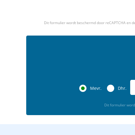
Dit formulier wordt beschermd door reCAPTCHA en d
Mevr.
Dhr.
Dit formulier wo