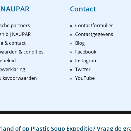
 NAUPAR
Contact
sche partners
Contactformulier
en bij NAUPAR
Contactgegevens
ce & contact
Blog
aarden & condities
Facebook
ebeleid
Instagram
cyverklaring
Twitter
uiksvoorwaarden
YouTube
n persoonlijker te maken en u beter van dienst te kunnen zijn, maken w
 kunnen wij en derde partijen advertenties en content binnen en buite
land of op Plastic Soup Expeditie? Vraag de
gr