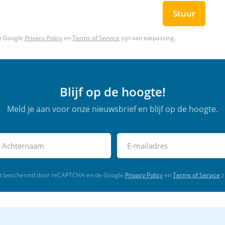
Stuur
e Google
Privacy Policy
en
Terms of Service
zijn van toepassing.
Blijf op de hoogte!
Meld je aan voor onze nieuwsbrief en blijf op de hoogte.
rdt beschermd door reCAPTCHA en de Google
Privacy Policy
en
Terms of Service
z