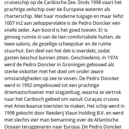
cruiseschip op de Caribische Zee. Sinds 1998 vaart het
prachtige zeilschip over de Europese wateren als
charterschip. Met haar moderne tuigage en maar liefst
1007 m2 aan zeiloppervlakte is de Pedro Doncker een
snelle zeiler. Aan boord is het goed toeven. Er is
genoeg ruimte in van de tien comfortabele hutten, de
twee salons, de gezellige scheepsbar en de ruime
stuurhut. Een deel van het dek is overdekt, zodat
gasten beschut kunnen zitten. Geschiedenis. In 1974
werd de Pedro Doncker in Groningen gebouwd als
sterke viskotter met het doel om onder zware
omstandigheden op zee te vissen. De Pedro Doncker
werd in 1992 omgebouwd tot een prachtige
driemastschoener met stagzeiltuig, waarna ze vertrok
naar het Caribisch gebied om vanuit Curaçao cruises
met Amerikaanse toeristen te maken. Het schip werd in
1998 gekocht door Reederij Vlaun Holding B.V. en werd
met slechts vier man bemanning over de Atlantische
Oceaan teruggevaren naar Europa. De Pedro Doncker