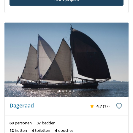
Dageraad
4,7
(17)
60
personen
37
bedden
12
hutten
4
toiletten
4
douches