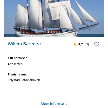
Willem Barentsz
4,7
(33)
110
personen
4
toiletten
Thuishaven:
Lelystad Bataviahaven
Meer informatie