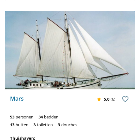
Mars
5,0
(6)
53
personen
34
bedden
13
hutten
3
toiletten
3
douches
Thuishaven: