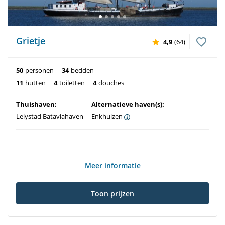
Grietje
4,9
(64)
50
personen
34
bedden
11
hutten
4
toiletten
4
douches
Thuishaven:
Alternatieve haven(s):
Lelystad Bataviahaven
Enkhuizen
Meer informatie
Toon prijzen