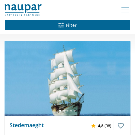
Filter
Stedemaeght
4,8
(38)