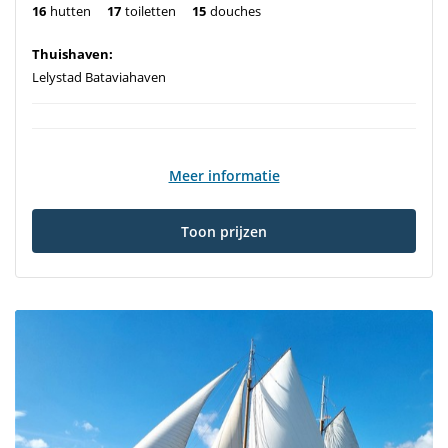
16
hutten
17
toiletten
15
douches
Thuishaven:
Lelystad Bataviahaven
Meer informatie
Toon prijzen