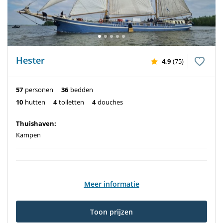
Hester
4,9
(75)
57
personen
36
bedden
10
hutten
4
toiletten
4
douches
Thuishaven:
Kampen
Meer informatie
Toon prijzen