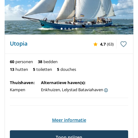
Utopia
4,7
(63)
60
personen
38
bedden
13
hutten
5
toiletten
5
douches
Thuishaven:
Alternatieve haven(s):
Kampen
Enkhuizen, Lelystad Bataviahaven
Meer informatie
Toon prijzen