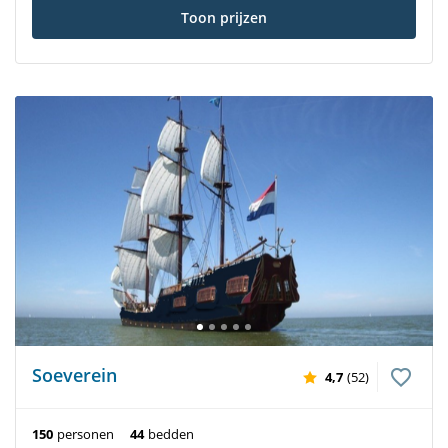
Toon prijzen
Soeverein
4,7
(52)
150
personen
44
bedden