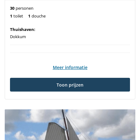
30
personen
1
toilet
1
douche
Thuishaven:
Dokkum
Meer informatie
Toon prijzen