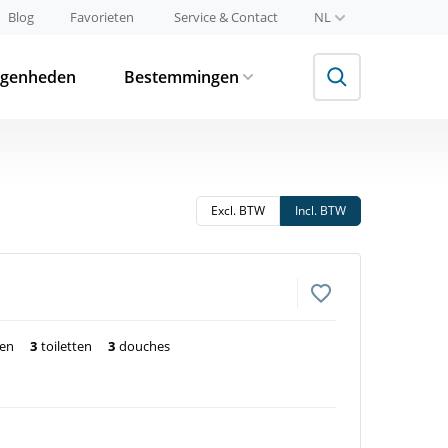
Blog
Favorieten
Service & Contact
NL
egenheden
Bestemmingen
Excl. BTW
Incl. BTW
ten
3
toiletten
3
douches