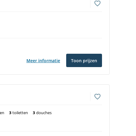
Meer informatie
Toon prijzen
ten
3
toiletten
3
douches