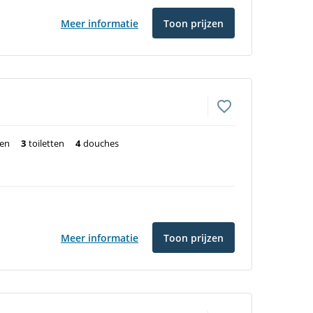
Meer informatie
Toon prijzen
ten
3
toiletten
4
douches
Meer informatie
Toon prijzen