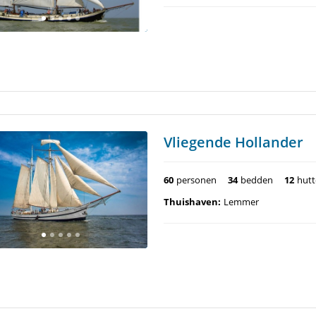
Vliegende Hollander
60
personen
34
bedden
12
hut
Thuishaven:
Lemmer