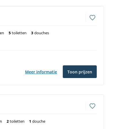
ten
5
toiletten
3
douches
Meer informatie
Toon prijzen
en
2
toiletten
1
douche