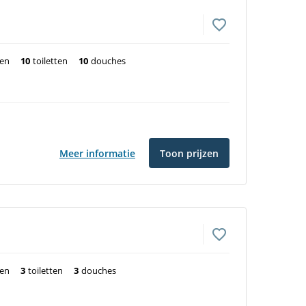
ten
10
toiletten
10
douches
Meer informatie
Toon prijzen
ten
3
toiletten
3
douches