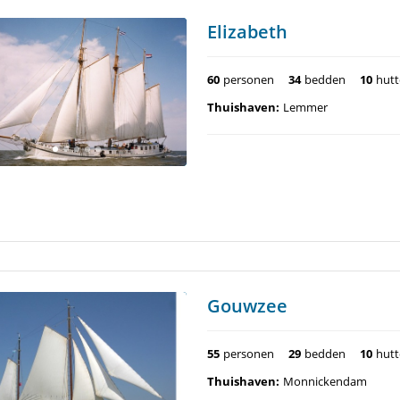
Elizabeth
60
personen
34
bedden
10
hut
Thuishaven:
Lemmer
Gouwzee
55
personen
29
bedden
10
hut
Thuishaven:
Monnickendam