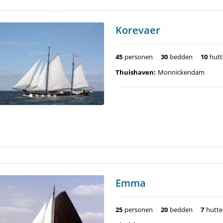
Korevaer
45
personen
30
bedden
10
hut
Thuishaven:
Monnickendam
Emma
25
personen
20
bedden
7
hutt