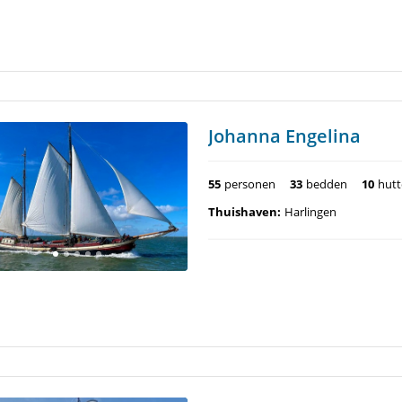
Johanna Engelina
55
personen
33
bedden
10
hut
Thuishaven:
Harlingen