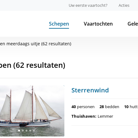
Uw eerste vaartocht?
Acties
Schepen
Vaartochten
Gel
een meerdaags uitje (62 resultaten)
pen
(62 resultaten)
Sterrenwind
40
personen
28
bedden
10
hut
Thuishaven:
Lemmer