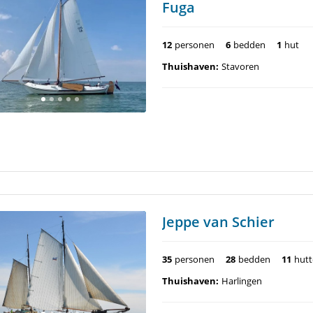
Fuga
12
personen
6
bedden
1
hut
Thuishaven:
Stavoren
Jeppe van Schier
35
personen
28
bedden
11
hut
Thuishaven:
Harlingen