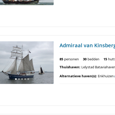
Admiraal van Kinsber
85
personen
30
bedden
15
hut
Thuishaven:
Lelystad Bataviahave
Alternatieve haven(s):
Enkhuizen