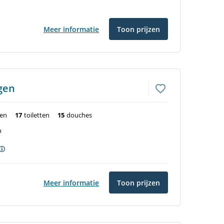
Meer informatie
Toon prijzen
gen
ten
17
toiletten
15
douches
n
Meer informatie
Toon prijzen