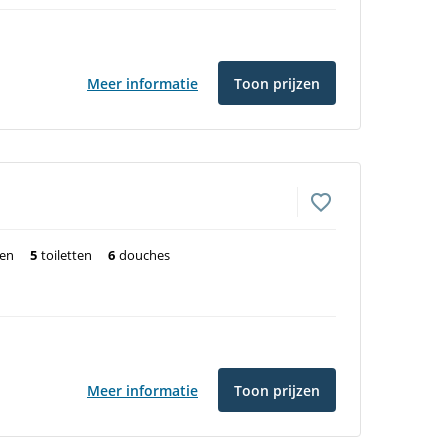
Meer informatie
Toon prijzen
ten
5
toiletten
6
douches
Meer informatie
Toon prijzen