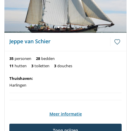
Jeppe van Schier
35
personen
28
bedden
11
hutten
3
toiletten
3
douches
Thuishaven:
Harlingen
Meer informatie
Toon prijzen