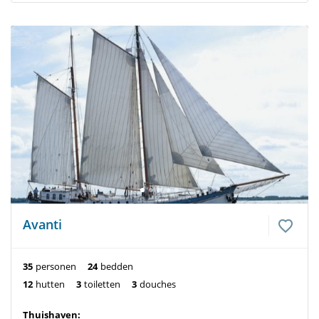
Avanti
35
personen
24
bedden
12
hutten
3
toiletten
3
douches
Thuishaven: