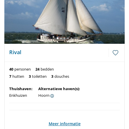
Rival
40
personen
24
bedden
7
hutten
3
toiletten
3
douches
Thuishaven:
Alternatieve haven(s):
Enkhuizen
Hoorn
Meer informatie