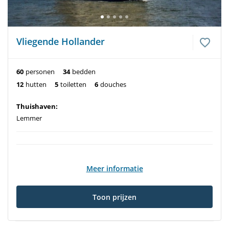
Vliegende Hollander
60
personen
34
bedden
12
hutten
5
toiletten
6
douches
Thuishaven:
Lemmer
Meer informatie
Toon prijzen