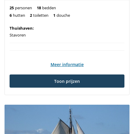
25
personen
18
bedden
6
hutten
2
toiletten
1
douche
Thuishaven:
Stavoren
Meer informatie
Toon prijzen