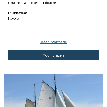
6
hutten
2
toiletten
1
douche
Thuishaven:
Stavoren
Meer informatie
Toon prijzen