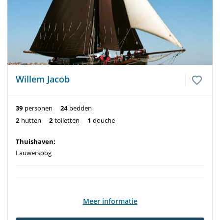
Willem Jacob
39
personen
24
bedden
2
hutten
2
toiletten
1
douche
Thuishaven:
Lauwersoog
Meer informatie