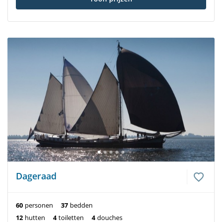
Dageraad
60
personen
37
bedden
12
hutten
4
toiletten
4
douches