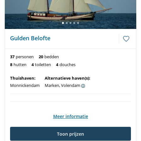
Gulden Belofte
37
personen
20
bedden
8
hutten
4
toiletten
4
douches
Thuishaven:
Alternatieve haven(s):
Monnickendam
Marken, Volendam
Meer informatie
Toon prijzen