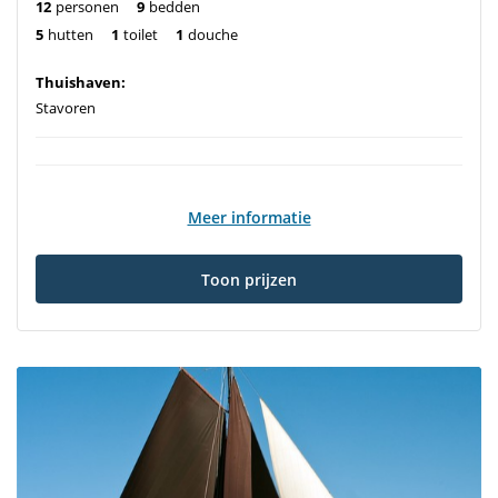
12
personen
9
bedden
5
hutten
1
toilet
1
douche
Thuishaven:
Stavoren
Meer informatie
Toon prijzen