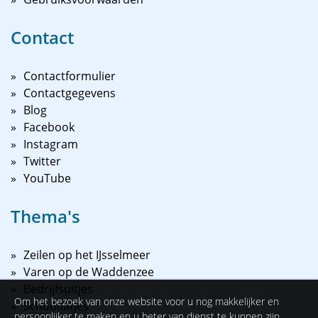
Contact
Contactformulier
Contactgegevens
Blog
Facebook
Instagram
Twitter
YouTube
Thema's
Zeilen op het IJsselmeer
Varen op de Waddenzee
Bedrijfsuitjes
Om het bezoek van onze website voor u nog makkelijker en
Schooluitjes
persoonlijker te maken en u beter van dienst te kunnen zijn,