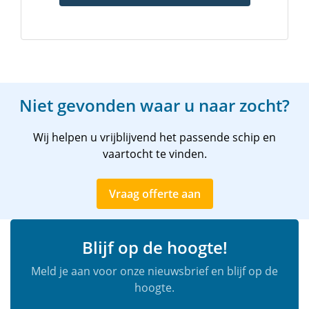
zwemtrap, gasbarbecue en een bijboot aanwezig. Het
schip heeft een ruime cockpit met vele zitplaatsen. Met
ongeveer 540 m² zeiloppervlak zeilt de Vliegende
Hollander klassiek en handmatig.
Vaargebied en mogelijkheden
Niet gevonden waar u naar zocht?
De thuishaven is Lemmer. Vanuit daar vaart het schip
over het IJsselmeer, Markermeer, Waddenzee en de
Wij helpen u vrijblijvend het passende schip en
Friese binnenwateren. Tijdens een weekendtocht kiest
vaartocht te vinden.
u samen met de schipper een route die past bij het
weer en de wensen van de groep. Bijvoorbeeld naar
Vraag offerte aan
Urk, Enkhuizen, Medemblik of Stavoren.
Geschiedenis
Blijf op de hoogte!
Het schip werd in 1892 te water gelaten als zeilende
Meld je aan voor onze nieuwsbrief en blijf op de
vrachtvaarder Martha. Het voer lange tijd als
hoogte.
vrachtschip onder verschillende namen. Tussen 1996