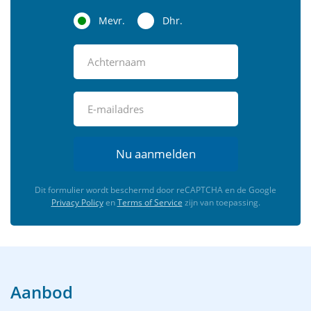
en 1999 is het schip omgebouwd tot passagiersschip
Mevr.
Dhr.
met tuigage en kreeg het de naam Vliegende
Hollander.
Nu aanmelden
Dit formulier wordt beschermd door reCAPTCHA en de Google
Privacy Policy
en
Terms of Service
zijn van toepassing.
Aanbod