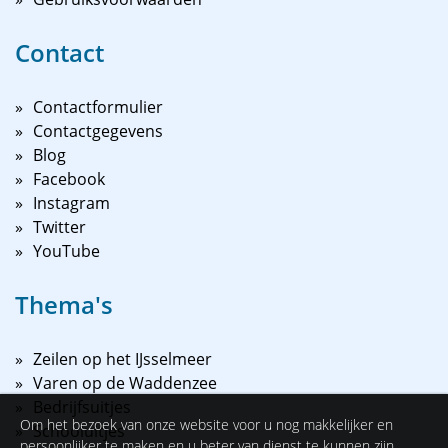
Contact
Contactformulier
Contactgegevens
Blog
Facebook
Instagram
Twitter
YouTube
Thema's
Zeilen op het IJsselmeer
Varen op de Waddenzee
Bedrijfsuitjes
Om het bezoek van onze website voor u nog makkelijker en
Schooluitjes
persoonlijker te maken en u beter van dienst te kunnen zijn,