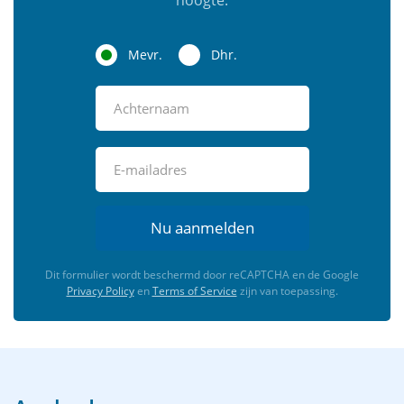
Mevr.
Dhr.
Nu aanmelden
Dit formulier wordt beschermd door reCAPTCHA en de Google
Privacy Policy
en
Terms of Service
zijn van toepassing.