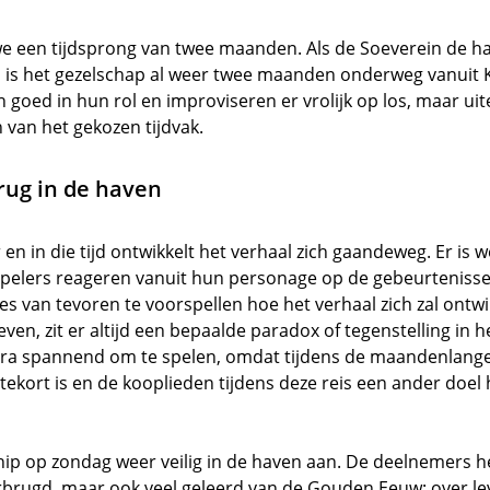
 een tijdsprong van twee maanden. Als de Soeverein de hav
is, is het gezelschap al weer twee maanden onderweg vanui
n goed in hun rol en improviseren er vrolijk op los, maar ui
 van het gekozen tijdvak.
rug in de haven
 en in die tijd ontwikkelt het verhaal zich gaandeweg. Er is 
 spelers reageren vanuit hun personage op de gebeurtenisse
ies van tevoren te voorspellen hoe het verhaal zich zal ontw
ven, zit er altijd een bepaalde paradox of tegenstelling in he
xtra spannend om te spelen, omdat tijdens de maandenlang
ltekort is en de kooplieden tijdens deze reis een ander doe
hip op zondag weer veilig in de haven aan. De deelnemers he
rugd, maar ook veel geleerd van de Gouden Eeuw: over lev