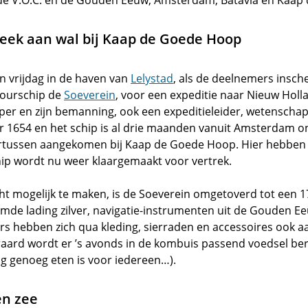
, de V.O.C. en de Gouden Eeuw, Amsterdam, Batavia en Kaa
week aan wal bij Kaap de Goede Hoop
n vrijdag in de haven van
Lelystad
, als de deelnemers insch
tourschip de
Soeverein
, voor een expeditie naar Nieuw Holl
pper en zijn bemanning, ook een expeditieleider, wetenscha
r 1654 en het schip is al drie maanden vanuit Amsterdam 
dertussen aangekomen bij Kaap de Goede Hoop. Hier hebben
hip wordt nu weer klaargemaakt voor vertrek.
ht mogelijk te maken, is de Soeverein omgetoverd tot een 1
amde lading zilver, navigatie-instrumenten uit de Gouden 
rs hebben zich qua kleding, sierraden en accessoires ook a
eraard wordt er ’s avonds in de kombuis passend voedsel be
og genoeg eten is voor iedereen…).
en zee