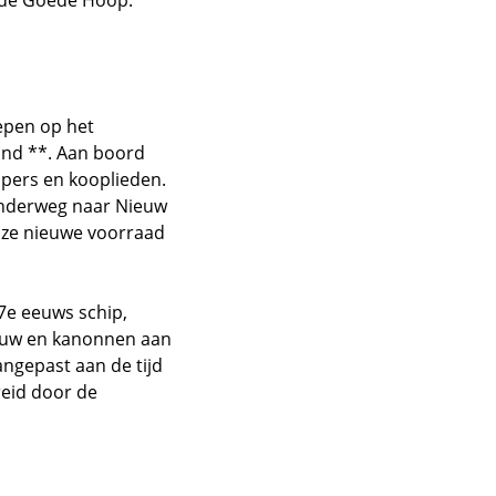
p de Goede Hoop.
epen op het
and **. Aan boord
ppers en kooplieden.
onderweg naar Nieuw
 ze nieuwe voorraad
7e eeuws schip,
Eeuw en kanonnen aan
angepast aan de tijd
reid door de