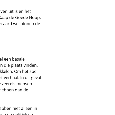
en uit is en het
t Kaap de Goede Hoop.
teraard wel binnen de
wel een basale
n die plaats vinden.
ikkelen. Om het spel
t verhaal. In dit geval
e zeereis mensen
l hebben dan de
bben niet alleen in
en en politiek en