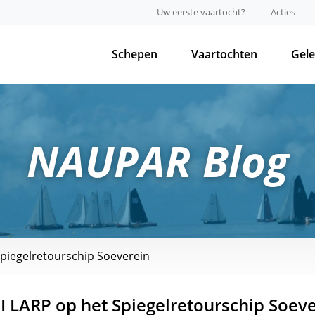
Uw eerste vaartocht?
Acties
Schepen
Vaartochten
Gel
NAUPAR Blog
Spiegelretourschip Soeverein
 I LARP op het Spiegelretourschip Soev