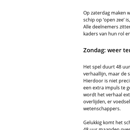
Op zaterdag maken we
schip op ‘open zee’ 
Alle deelnemers zitte
kaders van hun rol en
Zondag: weer te
Het spel duurt 48 uur
verhaallijn, maar de
Hierdoor is niet prec
een extra impuls te ge
wordt het verhaal e
overlijden, er voedse
wetenschappers.
Gelukkig komt het sc
48 uur maanden overb