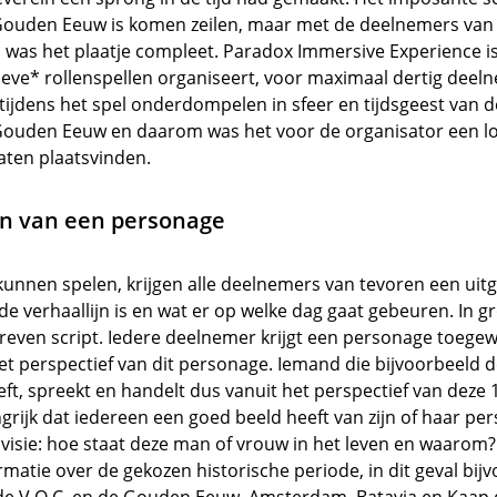
de Gouden Eeuw is komen zeilen, maar met de deelnemers van
 was het plaatje compleet. Paradox Immersive Experience is
eve* rollenspellen organiseert, voor maximaal dertig deeln
h tijdens het spel onderdompelen in sfeer en tijdsgeest van 
 Gouden Eeuw en daarom was het voor de organisator een l
laten plaatsvinden.
n van een personage
unnen spelen, krijgen alle deelnemers van tevoren een uitg
de verhaallijn is en wat er op welke dag gaat gebeuren. In gr
reven script. Iedere deelnemer krijgt een personage toegewez
het perspectief van dit personage. Iemand die bijvoorbeeld d
ft, spreekt en handelt dus vanuit het perspectief van deze 
ngrijk dat iedereen een goed beeld heeft van zijn of haar pe
k visie: hoe staat deze man of vrouw in het leven en waarom?
matie over de gekozen historische periode, in dit geval bij