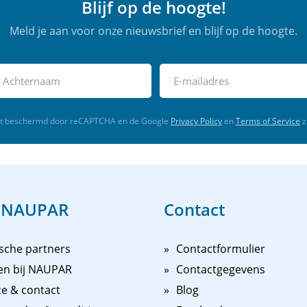
Blijf op de hoogte!
Meld je aan voor onze nieuwsbrief en blijf op de hoogte.
rdt beschermd door reCAPTCHA en de Google
Privacy Policy
en
Terms of Service
z
 NAUPAR
Contact
sche partners
Contactformulier
en bij NAUPAR
Contactgegevens
ce & contact
Blog