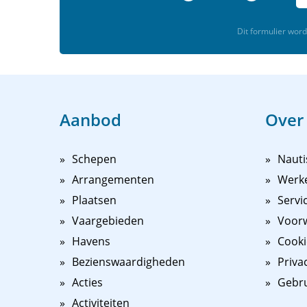
Dit formulier wo
Aanbod
Over
Schepen
Nauti
Arrangementen
Werk
Plaatsen
Servi
Vaargebieden
Voorw
Havens
Cooki
Bezienswaardigheden
Priva
Acties
Gebr
Activiteiten