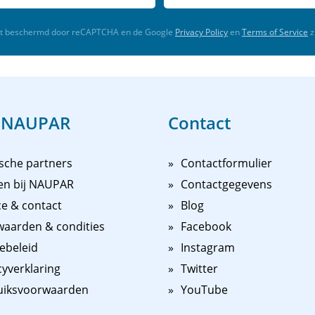
rdt beschermd door reCAPTCHA en de Google
Privacy Policy
en
Terms of Service
z
 NAUPAR
Contact
sche partners
Contactformulier
en bij NAUPAR
Contactgegevens
ce & contact
Blog
aarden & condities
Facebook
ebeleid
Instagram
cyverklaring
Twitter
uiksvoorwaarden
YouTube