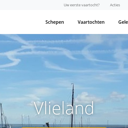
Uw eerste vaartocht?
Acties
Schepen
Vaartochten
Gel
Vlieland