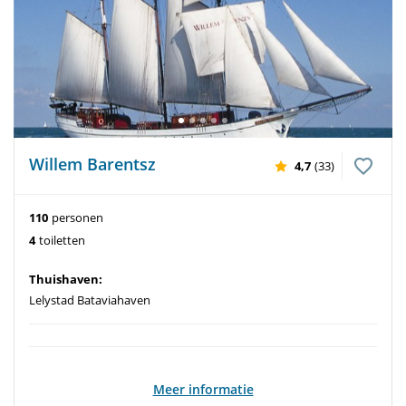
Willem Barentsz
4,7
(33)
110
personen
4
toiletten
Thuishaven:
Lelystad Bataviahaven
Meer informatie