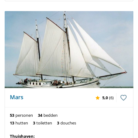
Mars
5,0
(6)
53
personen
34
bedden
13
hutten
3
toiletten
3
douches
Thuishaven: