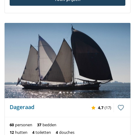
Dageraad
4,7
(17)
60
personen
37
bedden
12
hutten
4
toiletten
4
douches