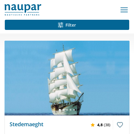
Filter
Stedemaeght
4,8
(38)