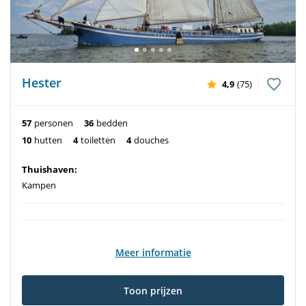
Hester
4,9
(75)
57
personen
36
bedden
10
hutten
4
toiletten
4
douches
Thuishaven:
Kampen
Meer informatie
Toon prijzen