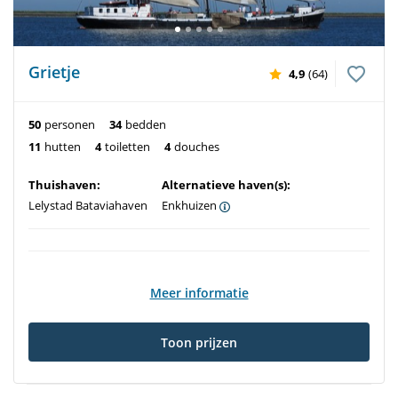
Grietje
4,9
(64)
50
personen
34
bedden
11
hutten
4
toiletten
4
douches
Thuishaven:
Alternatieve haven(s):
Lelystad Bataviahaven
Enkhuizen
Meer informatie
Toon prijzen