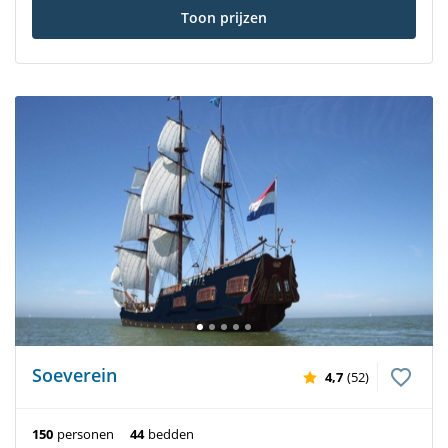
Toon prijzen
Soeverein
4,7
(52)
150
personen
44
bedden