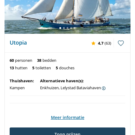
Utopia
4,7
(63)
60
personen
38
bedden
13
hutten
5
toiletten
5
douches
Thuishaven:
Alternatieve haven(s):
Kampen
Enkhuizen, Lelystad Bataviahaven
Meer informatie
Toon prijzen