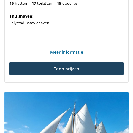
16
hutten
17
toiletten
15
douches
Thuishaven:
Lelystad Bataviahaven
Meer informatie
Toon prijzen