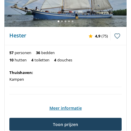
Hester
4,9
(75)
57
personen
36
bedden
10
hutten
4
toiletten
4
douches
Thuishaven:
Kampen
Meer informatie
Toon prijzen