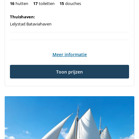
16
hutten
17
toiletten
15
douches
Thuishaven:
Lelystad Bataviahaven
Meer informatie
Toon prijzen