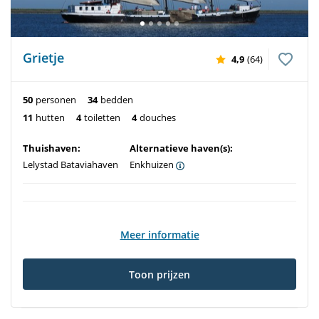
Grietje
4,9
(64)
50
personen
34
bedden
11
hutten
4
toiletten
4
douches
Thuishaven:
Alternatieve haven(s):
Lelystad Bataviahaven
Enkhuizen
Meer informatie
Toon prijzen