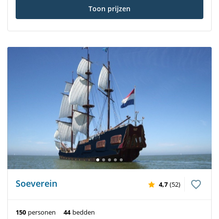
Toon prijzen
Soeverein
4,7
(52)
150
personen
44
bedden