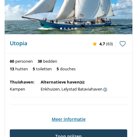
Utopia
4,7
(63)
60
personen
38
bedden
13
hutten
5
toiletten
5
douches
Thuishaven:
Alternatieve haven(s):
Kampen
Enkhuizen, Lelystad Bataviahaven
Meer informatie
Toon prijzen