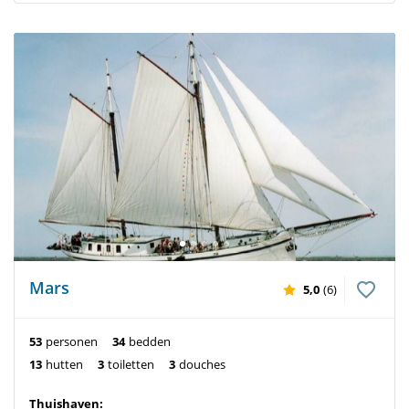
Mars
5,0
(6)
53
personen
34
bedden
13
hutten
3
toiletten
3
douches
Thuishaven: