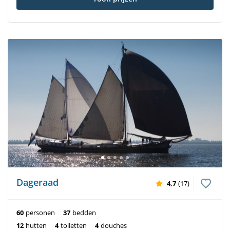
Dageraad
4,7
(17)
60
personen
37
bedden
12
hutten
4
toiletten
4
douches