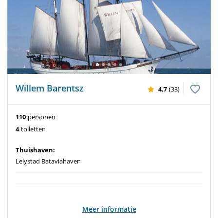
Willem Barentsz
4,7
(33)
110
personen
4
toiletten
Thuishaven:
Lelystad Bataviahaven
Meer informatie