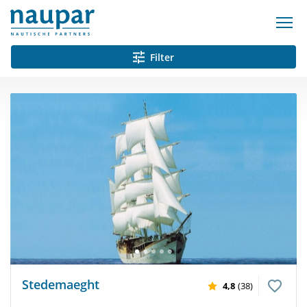
Filter
Stedemaeght
4,8
(38)