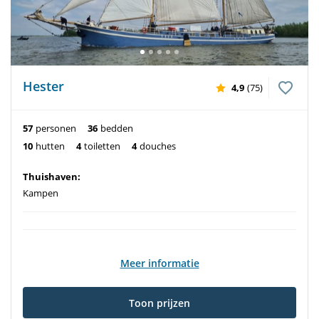
Hester
4,9
(75)
57
personen
36
bedden
10
hutten
4
toiletten
4
douches
Thuishaven:
Kampen
Meer informatie
Toon prijzen