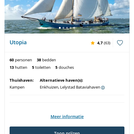
Utopia
4,7
(63)
60
personen
38
bedden
13
hutten
5
toiletten
5
douches
Thuishaven:
Alternatieve haven(s):
Kampen
Enkhuizen, Lelystad Bataviahaven
Meer informatie
Toon prijzen