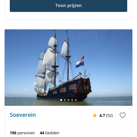
Toon prijzen
Soeverein
4,7
(52)
150
personen
44
bedden