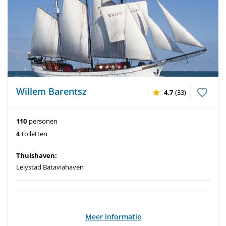
Willem Barentsz
4,7
(33)
110
personen
4
toiletten
Thuishaven:
Lelystad Bataviahaven
Meer informatie