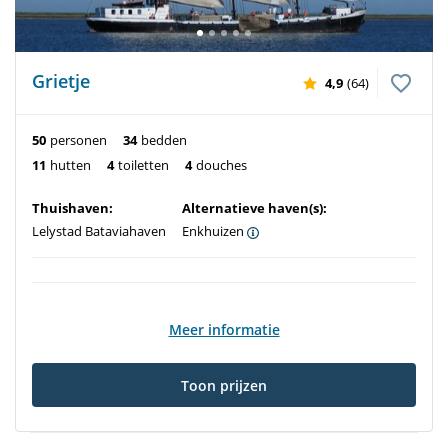
Grietje
4,9
(64)
50
personen
34
bedden
11
hutten
4
toiletten
4
douches
Thuishaven:
Alternatieve haven(s):
Lelystad Bataviahaven
Enkhuizen
Meer informatie
Toon prijzen