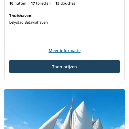
16
hutten
17
toiletten
15
douches
Thuishaven:
Lelystad Bataviahaven
Meer informatie
Toon prijzen