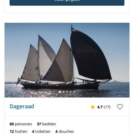
Dageraad
4,7
(17)
60
personen
37
bedden
12
hutten
4
toiletten
4
douches