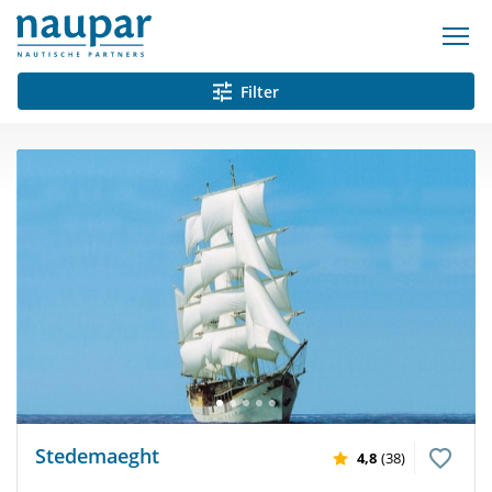
Filter
Stedemaeght
4,8
(38)