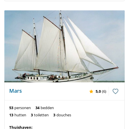
Mars
5,0
(6)
53
personen
34
bedden
13
hutten
3
toiletten
3
douches
Thuishaven: