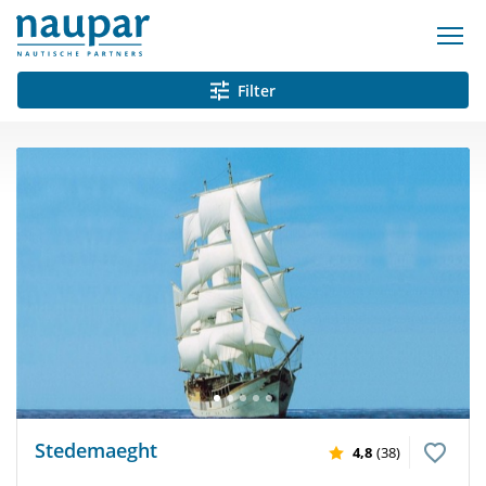
Filter
Stedemaeght
4,8
(38)