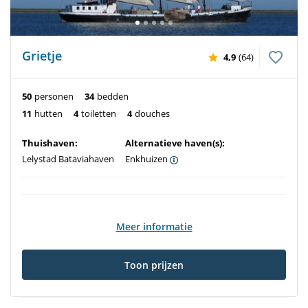
Grietje
4,9
(64)
50
personen
34
bedden
11
hutten
4
toiletten
4
douches
Thuishaven:
Alternatieve haven(s):
Lelystad Bataviahaven
Enkhuizen
Meer informatie
Toon prijzen