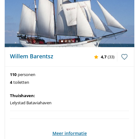
Willem Barentsz
4,7
(33)
110
personen
4
toiletten
Thuishaven:
Lelystad Bataviahaven
Meer informatie