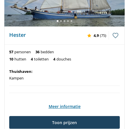
Hester
4,9
(75)
57
personen
36
bedden
10
hutten
4
toiletten
4
douches
Thuishaven:
Kampen
Meer informatie
Toon prijzen