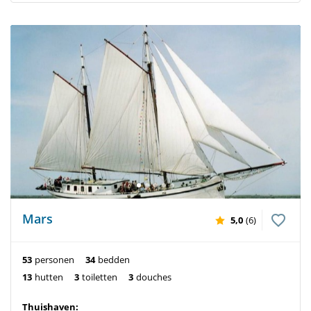
Mars
5,0
(6)
53
personen
34
bedden
13
hutten
3
toiletten
3
douches
Thuishaven: