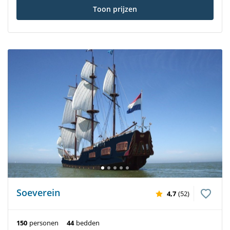
Toon prijzen
Soeverein
4,7
(52)
150
personen
44
bedden