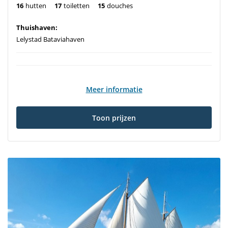
16
hutten
17
toiletten
15
douches
Thuishaven:
Lelystad Bataviahaven
Meer informatie
Toon prijzen