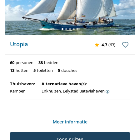
Utopia
4,7
(63)
60
personen
38
bedden
13
hutten
5
toiletten
5
douches
Thuishaven:
Alternatieve haven(s):
Kampen
Enkhuizen, Lelystad Bataviahaven
Meer informatie
Toon prijzen