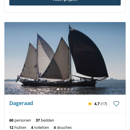
Dageraad
4,7
(17)
60
personen
37
bedden
12
hutten
4
toiletten
4
douches