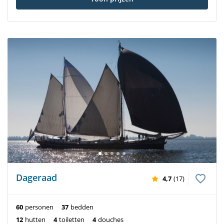
Dageraad
4,7
(17)
60
personen
37
bedden
12
hutten
4
toiletten
4
douches