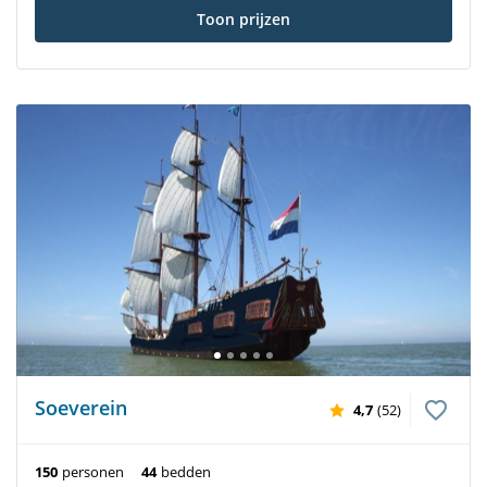
Toon prijzen
Soeverein
4,7
(52)
150
personen
44
bedden