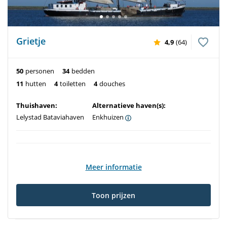
Grietje
4,9
(64)
50
personen
34
bedden
11
hutten
4
toiletten
4
douches
Thuishaven:
Alternatieve haven(s):
Lelystad Bataviahaven
Enkhuizen
Meer informatie
Toon prijzen