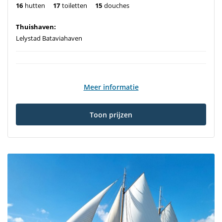
16
hutten
17
toiletten
15
douches
Thuishaven:
Lelystad Bataviahaven
Meer informatie
Toon prijzen