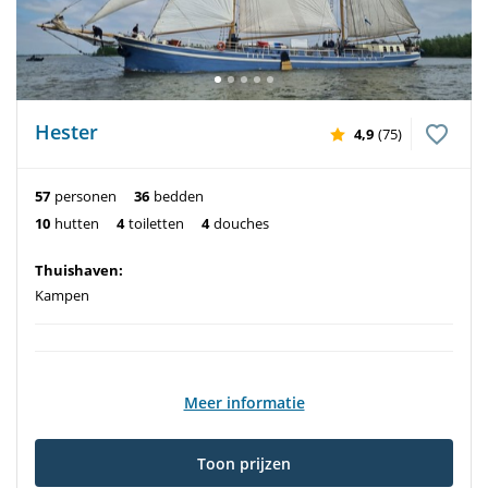
Hester
4,9
(75)
57
personen
36
bedden
10
hutten
4
toiletten
4
douches
Thuishaven:
Kampen
Meer informatie
Toon prijzen