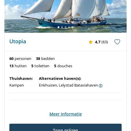
Utopia
4,7
(63)
60
personen
38
bedden
13
hutten
5
toiletten
5
douches
Thuishaven:
Alternatieve haven(s):
Kampen
Enkhuizen, Lelystad Bataviahaven
Meer informatie
Toon prijzen