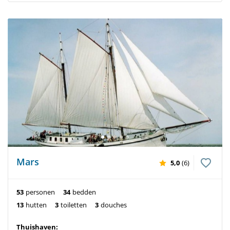
Mars
5,0
(6)
53
personen
34
bedden
13
hutten
3
toiletten
3
douches
Thuishaven: