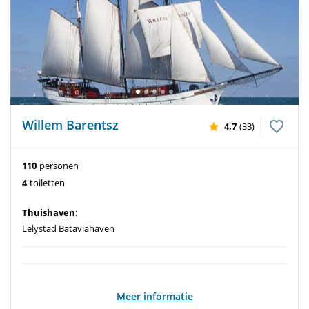
Willem Barentsz
4,7
(33)
110
personen
4
toiletten
Thuishaven:
Lelystad Bataviahaven
Meer informatie