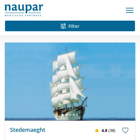
Filter
Stedemaeght
4,8
(38)