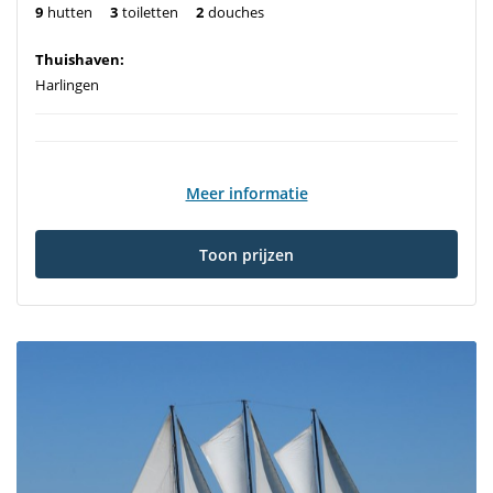
9
hutten
3
toiletten
2
douches
Thuishaven:
Harlingen
Meer informatie
Toon prijzen