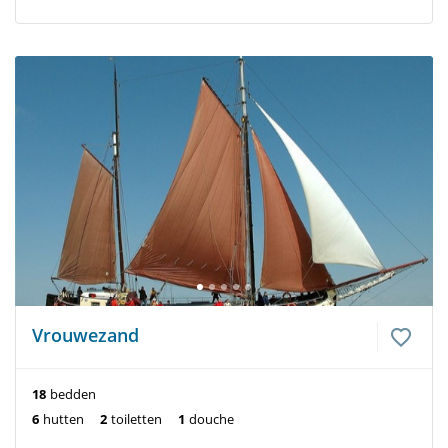
Vrouwezand
18
bedden
6
hutten
2
toiletten
1
douche