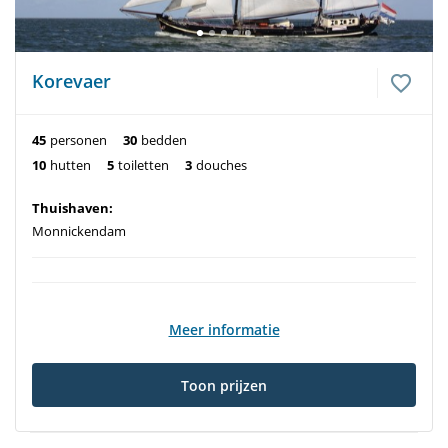
Korevaer
45
personen
30
bedden
10
hutten
5
toiletten
3
douches
Thuishaven:
Monnickendam
Meer informatie
Toon prijzen