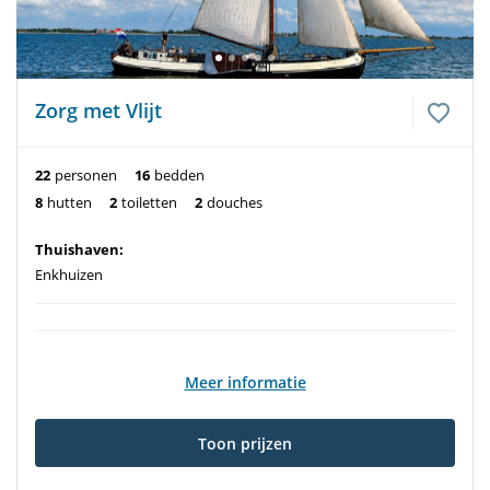
Zorg met Vlijt
22
personen
16
bedden
8
hutten
2
toiletten
2
douches
Thuishaven:
Enkhuizen
Meer informatie
Toon prijzen