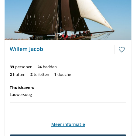
Willem Jacob
39
personen
24
bedden
2
hutten
2
toiletten
1
douche
Thuishaven:
Lauwersoog
Meer informatie