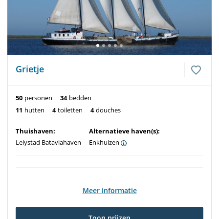
Grietje
50
personen
34
bedden
11
hutten
4
toiletten
4
douches
Thuishaven:
Alternatieve haven(s):
Lelystad Bataviahaven
Enkhuizen
Meer informatie
Toon prijzen