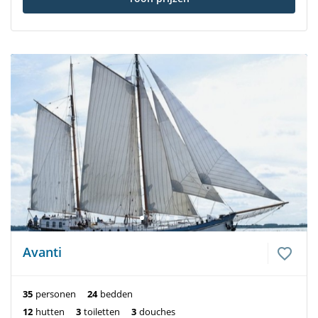
Avanti
35
personen
24
bedden
12
hutten
3
toiletten
3
douches