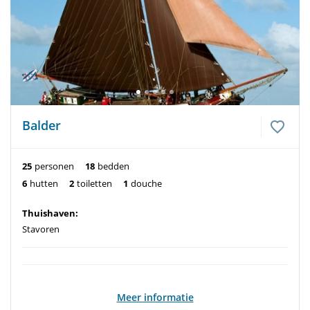
Balder
25
personen
18
bedden
6
hutten
2
toiletten
1
douche
Thuishaven:
Stavoren
Meer informatie