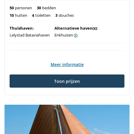
50
personen
30
bedden
10
hutten
4
toiletten
3
douches
Thuishaven:
Alternatieve haven(s):
Lelystad Bataviahaven
Enkhuizen
Meer informatie
Toon prijzen