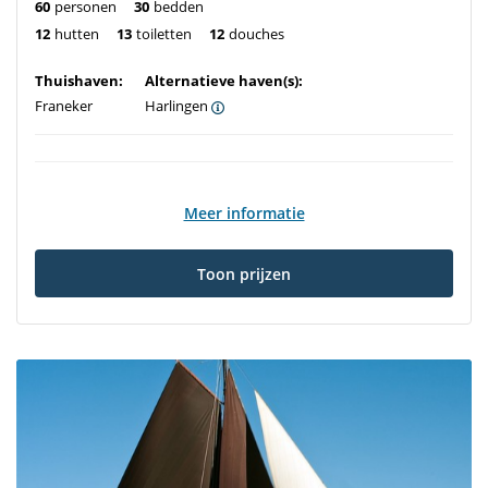
60
personen
30
bedden
12
hutten
13
toiletten
12
douches
Thuishaven:
Alternatieve haven(s):
Franeker
Harlingen
Meer informatie
Toon prijzen