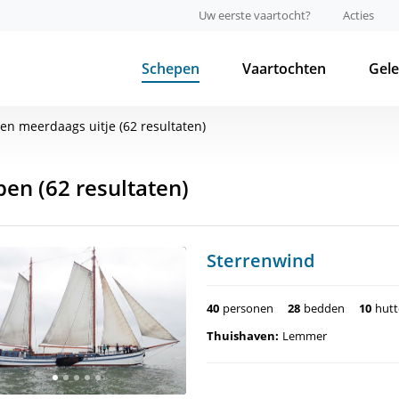
Uw eerste vaartocht?
Acties
Schepen
Vaartochten
Gel
een meerdaags uitje (62 resultaten)
pen
(62 resultaten)
Sterrenwind
40
personen
28
bedden
10
hut
Thuishaven:
Lemmer