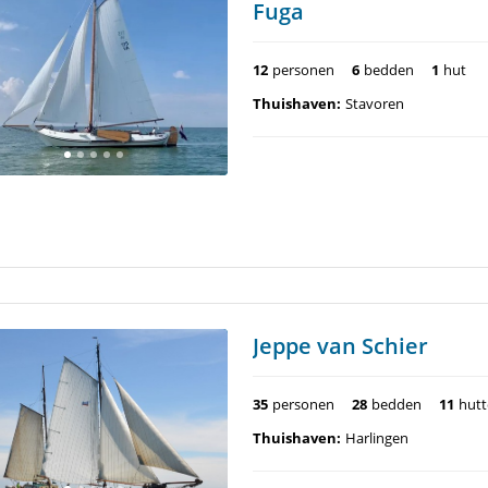
Fuga
12
personen
6
bedden
1
hut
Thuishaven:
Stavoren
Jeppe van Schier
35
personen
28
bedden
11
hut
Thuishaven:
Harlingen