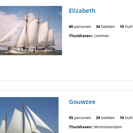
Elizabeth
60
personen
34
bedden
10
hut
Thuishaven:
Lemmer
Gouwzee
55
personen
29
bedden
10
hut
Thuishaven:
Monnickendam