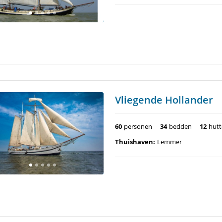
Vliegende Hollander
60
personen
34
bedden
12
hut
Thuishaven:
Lemmer