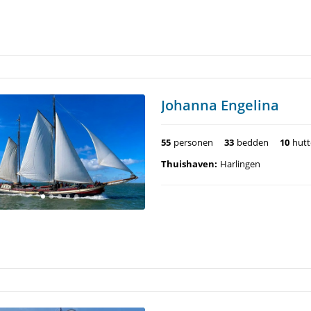
Johanna Engelina
55
personen
33
bedden
10
hut
Thuishaven:
Harlingen