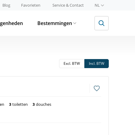
Blog
Favorieten
Service & Contact
NL
egenheden
Bestemmingen
Excl. BTW
Incl. BTW
ten
3
toiletten
3
douches