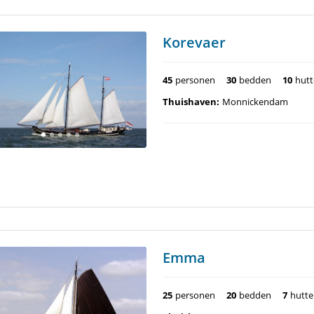
Korevaer
45
personen
30
bedden
10
hut
Thuishaven:
Monnickendam
Emma
25
personen
20
bedden
7
hutt