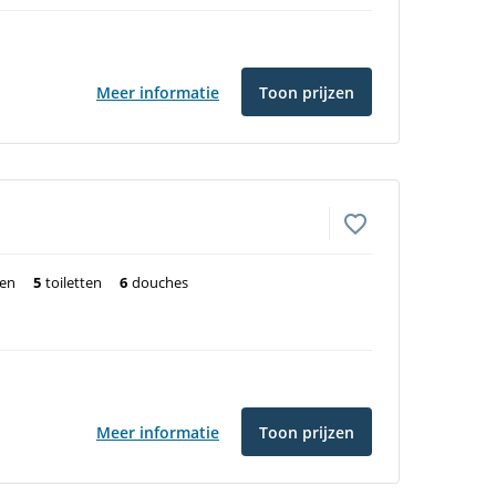
Meer informatie
Toon prijzen
ten
5
toiletten
6
douches
Meer informatie
Toon prijzen