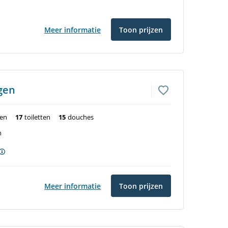
Meer informatie
Toon prijzen
gen
ten
17
toiletten
15
douches
n
Meer informatie
Toon prijzen