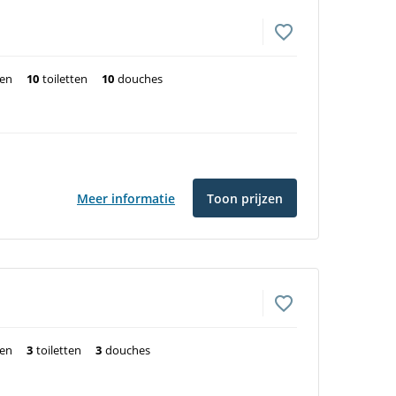
ten
10
toiletten
10
douches
Meer informatie
Toon prijzen
ten
3
toiletten
3
douches