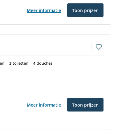
Meer informatie
Toon prijzen
ten
3
toiletten
4
douches
Meer informatie
Toon prijzen