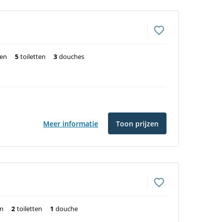
ten
5
toiletten
3
douches
Meer informatie
Toon prijzen
en
2
toiletten
1
douche