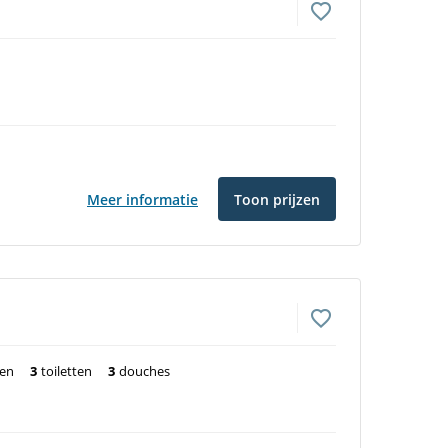
Meer informatie
Toon prijzen
ten
3
toiletten
3
douches