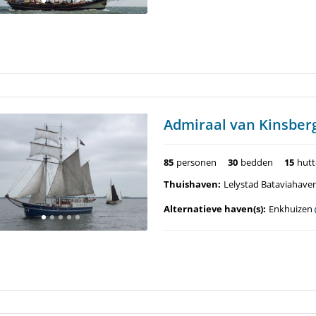
Admiraal van Kinsber
85
personen
30
bedden
15
hut
Thuishaven:
Lelystad Bataviahave
Alternatieve haven(s):
Enkhuizen