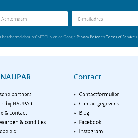
rdt beschermd door reCAPTCHA en de Google
Privacy Policy
en
Terms of Service
z
 NAUPAR
Contact
sche partners
Contactformulier
en bij NAUPAR
Contactgegevens
ce & contact
Blog
aarden & condities
Facebook
ebeleid
Instagram