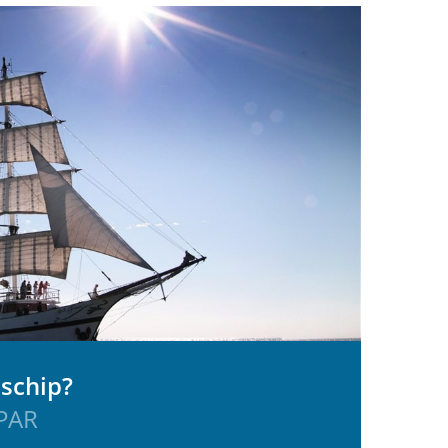
 schip?
UPAR