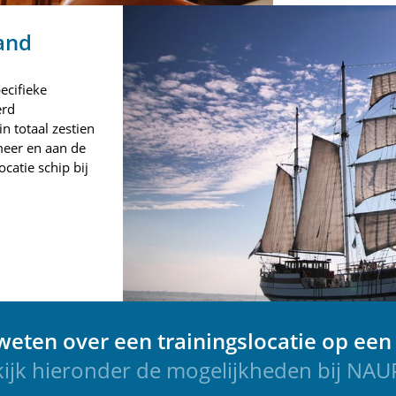
land
ecifieke
erd
n totaal zestien
meer en aan de
catie schip bij
eten over een trainingslocatie op een
ijk hieronder de mogelijkheden bij NA