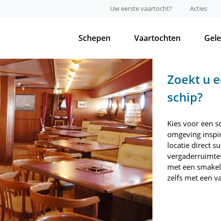
Uw eerste vaartocht?
Acties
Schepen
Vaartochten
Gel
Zoekt u e
schip?
Kies voor een sc
omgeving inspi
locatie direct s
vergaderruimtes
met een smakeli
zelfs met een v