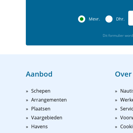
Mevr.
Dhr.
Dit formulier wo
Aanbod
Over
Schepen
Nauti
Arrangementen
Werk
Plaatsen
Servi
Vaargebieden
Voorw
Havens
Cooki