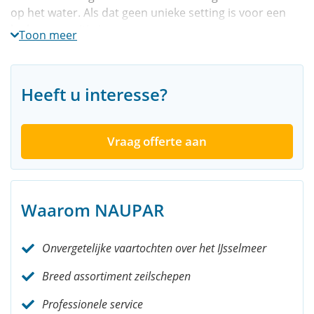
op het water. Als dat geen unieke setting is voor een
leuk groepsuitje is.
Toon meer
De avondcruise in het kort
Heeft u interesse?
Deze avondtocht biedt u:
Een afwisselend groepsuitje op een traditioneel
Vraag offerte aan
zeilschip.
Een heerlijke zeiltocht bij zonsondergang met een
hapje & drankje
Ontspanning, plezier en tijd genoeg om bij te
Waarom NAUPAR
praten.
Onvergetelijke vaartochten over het IJsselmeer
Dit valt er te beleven tijdens een
avondcruise
Breed assortiment zeilschepen
Professionele service
Onder het genot van een hapje en een drankje geniet u