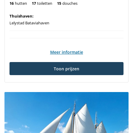
16
hutten
17
toiletten
15
douches
Thuishaven:
Lelystad Bataviahaven
Meer informatie
Toon prijzen