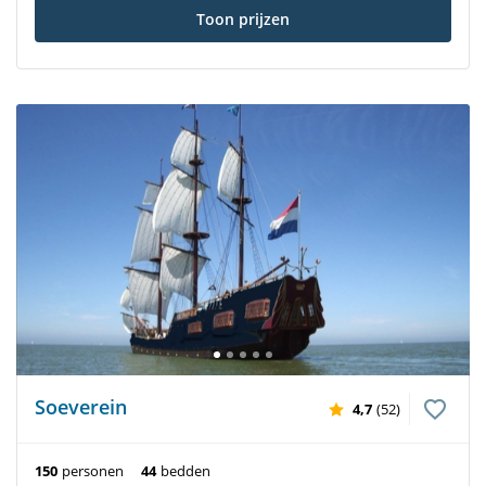
Toon prijzen
Soeverein
4,7
(52)
150
personen
44
bedden