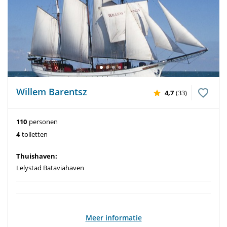
Willem Barentsz
4,7
(33)
110
personen
4
toiletten
Thuishaven:
Lelystad Bataviahaven
Meer informatie