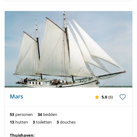
Mars
5,0
(6)
53
personen
34
bedden
13
hutten
3
toiletten
3
douches
Thuishaven: