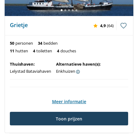
Grietje
4,9
(64)
50
personen
34
bedden
11
hutten
4
toiletten
4
douches
Thuishaven:
Alternatieve haven(s):
Lelystad Bataviahaven
Enkhuizen
Meer informatie
Toon prijzen