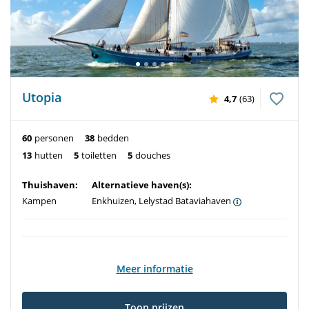
Utopia
4,7
(63)
60
personen
38
bedden
13
hutten
5
toiletten
5
douches
Thuishaven:
Alternatieve haven(s):
Kampen
Enkhuizen, Lelystad Bataviahaven
Meer informatie
Toon prijzen