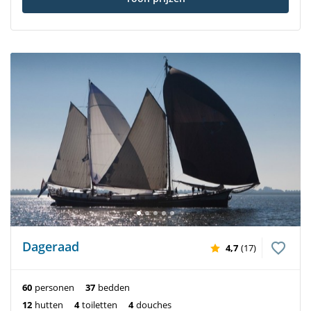
Dageraad
4,7
(17)
60
personen
37
bedden
12
hutten
4
toiletten
4
douches