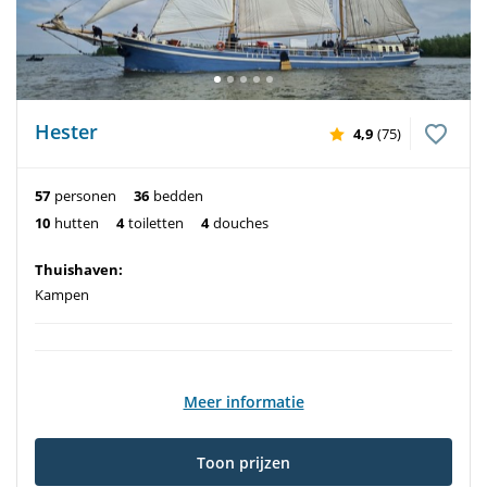
Hester
4,9
(75)
57
personen
36
bedden
10
hutten
4
toiletten
4
douches
Thuishaven:
Kampen
Meer informatie
Toon prijzen