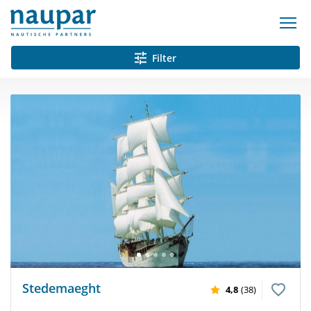
Filter
Stedemaeght
4,8
(38)