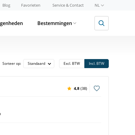
Blog
Favorieten
Service & Contact
NL
egenheden
Bestemmingen
Sorteer op:
Excl. BTW
Incl. BTW
4,8
(38)
n