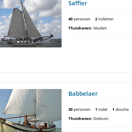
Saffier
40
personen
2
toiletten
Thuishaven:
Muiden
Babbelaer
30
personen
1
toilet
1
douche
Thuishaven:
Dokkum