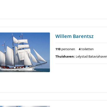
Willem Barentsz
110
personen
4
toiletten
Thuishaven:
Lelystad Bataviahave