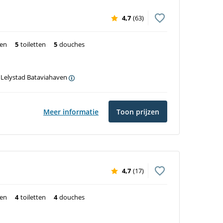
4,7
(63)
ten
5
toiletten
5
douches
 Lelystad Bataviahaven
Meer informatie
Toon prijzen
4,7
(17)
ten
4
toiletten
4
douches