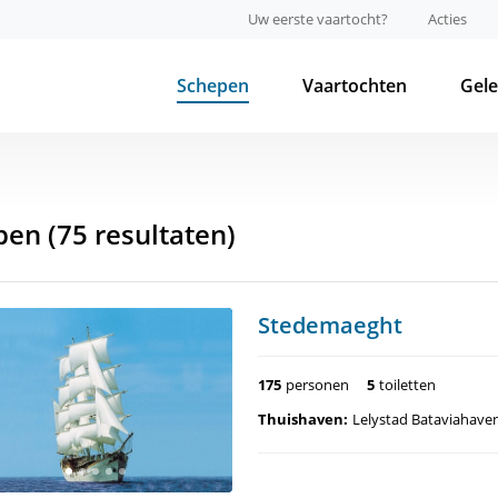
Uw eerste vaartocht?
Acties
Schepen
Vaartochten
Gel
pen
(75 resultaten)
Stedemaeght
175
personen
5
toiletten
Thuishaven:
Lelystad Bataviahave