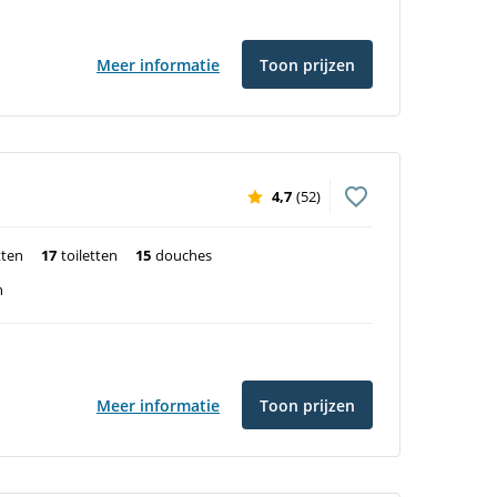
Meer informatie
Toon prijzen
4,7
(52)
tten
17
toiletten
15
douches
n
Meer informatie
Toon prijzen