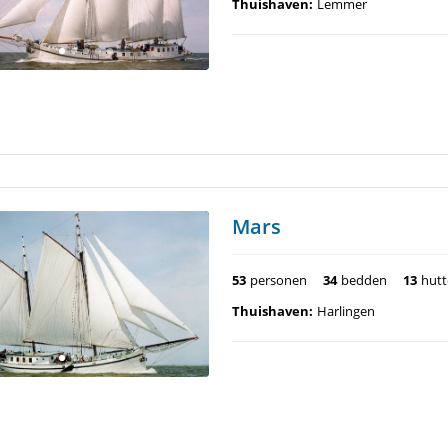
Thuishaven:
Lemmer
Mars
53
personen
34
bedden
13
hut
Thuishaven:
Harlingen