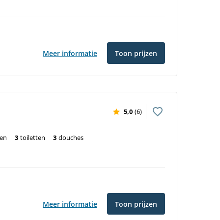
Meer informatie
Toon prijzen
5,0
(6)
ten
3
toiletten
3
douches
Meer informatie
Toon prijzen