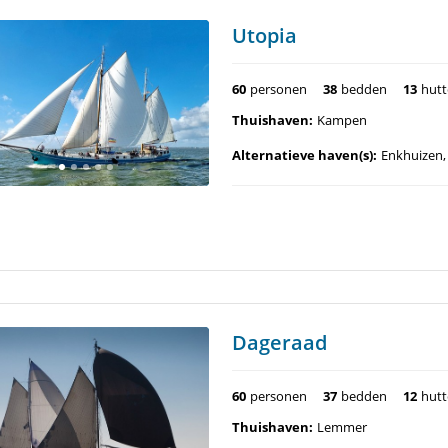
Utopia
60
personen
38
bedden
13
hut
Thuishaven:
Kampen
Alternatieve haven(s):
Enkhuizen,
Dageraad
60
personen
37
bedden
12
hut
Thuishaven:
Lemmer