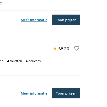
Meer informatie
Toon prijzen
4,9
(75)
ten
4
toiletten
4
douches
Meer informatie
Toon prijzen