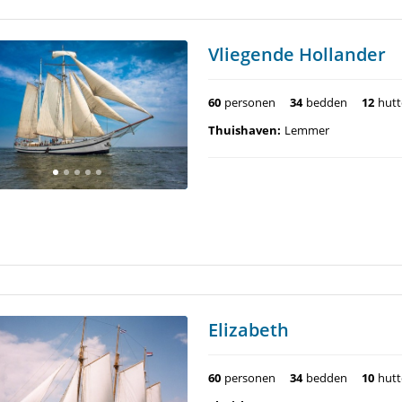
Vliegende Hollander
60
personen
34
bedden
12
hut
Thuishaven:
Lemmer
Elizabeth
60
personen
34
bedden
10
hut