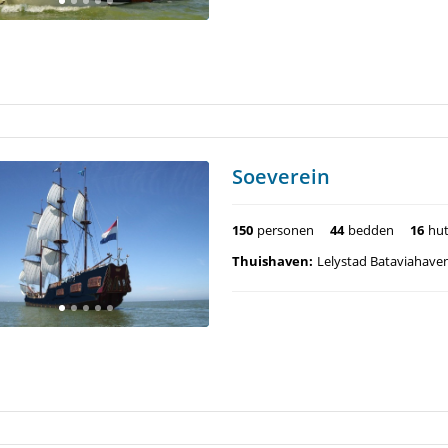
Soeverein
150
personen
44
bedden
16
hu
Thuishaven:
Lelystad Bataviahave