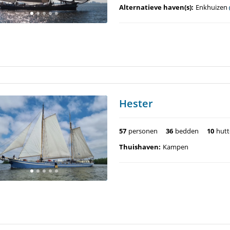
Alternatieve haven(s):
Enkhuizen
Hester
57
personen
36
bedden
10
hut
Thuishaven:
Kampen