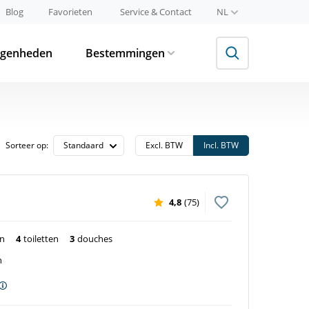
Blog
Favorieten
Service & Contact
NL
egenheden
Bestemmingen
Sorteer op:
Excl. BTW
Incl. BTW
4,8
(75)
en
4
toiletten
3
douches
n