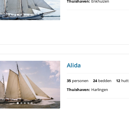
Thuishaven:
Enkhuizen
Alida
35
personen
24
bedden
12
hut
Thuishaven:
Harlingen