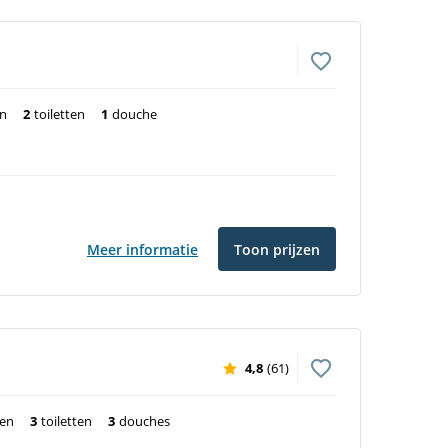
en
2
toiletten
1
douche
Meer informatie
Toon prijzen
4,8
(61)
ten
3
toiletten
3
douches