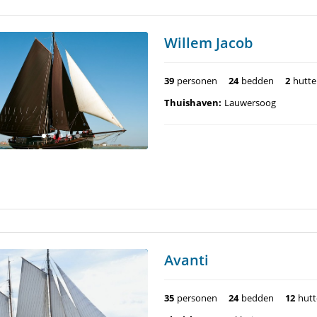
Willem Jacob
39
personen
24
bedden
2
hutt
Thuishaven:
Lauwersoog
Avanti
35
personen
24
bedden
12
hut