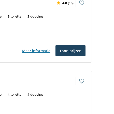
4,8
(16)
ten
3
toiletten
3
douches
Meer informatie
Toon prijzen
ten
4
toiletten
4
douches