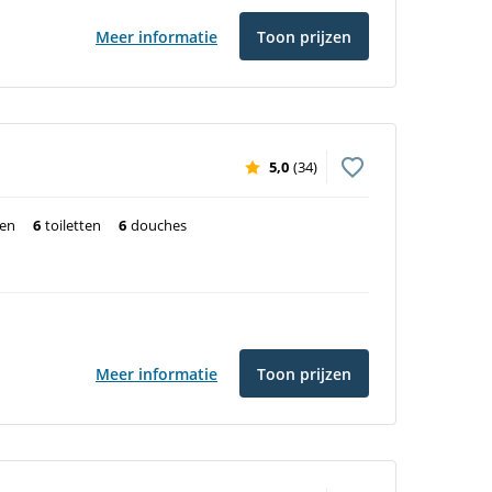
Meer informatie
Toon prijzen
5,0
(34)
ten
6
toiletten
6
douches
Meer informatie
Toon prijzen