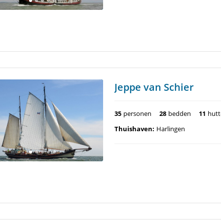
Jeppe van Schier
35
personen
28
bedden
11
hut
Thuishaven:
Harlingen