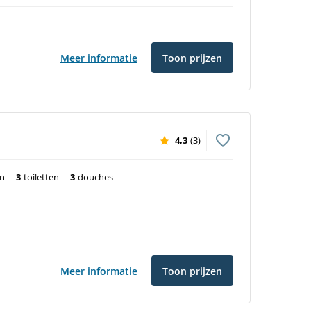
Meer informatie
Toon prijzen
4,3
(3)
en
3
toiletten
3
douches
Meer informatie
Toon prijzen