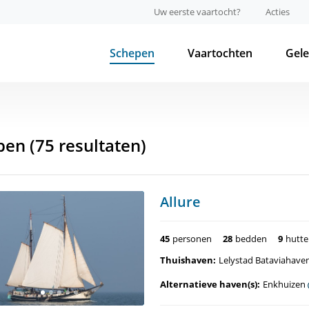
Uw eerste vaartocht?
Acties
Schepen
Vaartochten
Gel
pen
(75 resultaten)
Allure
45
personen
28
bedden
9
hutt
Thuishaven:
Lelystad Bataviahave
Alternatieve haven(s):
Enkhuizen