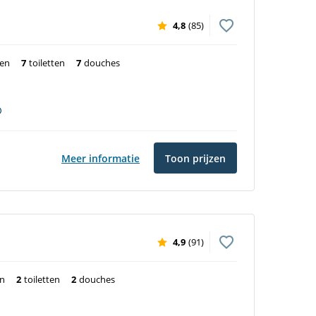
4,8
(85)
ten
7
toiletten
7
douches
Meer informatie
Toon prijzen
4,9
(91)
en
2
toiletten
2
douches