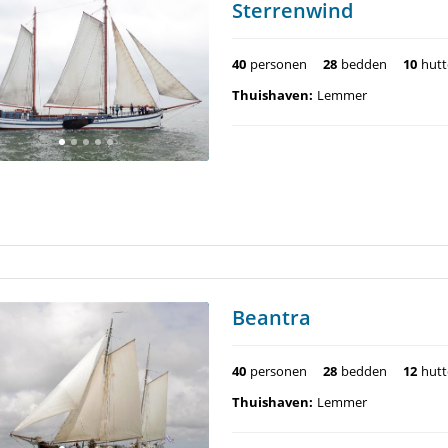
Sterrenwind
40
personen
28
bedden
10
hut
Thuishaven:
Lemmer
Beantra
40
personen
28
bedden
12
hut
Thuishaven:
Lemmer