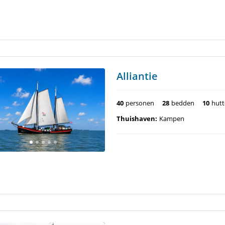
Alliantie
40
personen
28
bedden
10
hut
Thuishaven:
Kampen