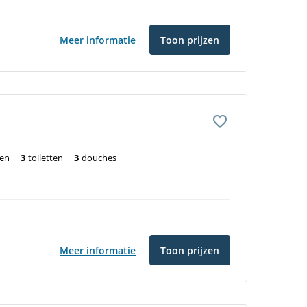
Meer informatie
Toon prijzen
ten
3
toiletten
3
douches
Meer informatie
Toon prijzen