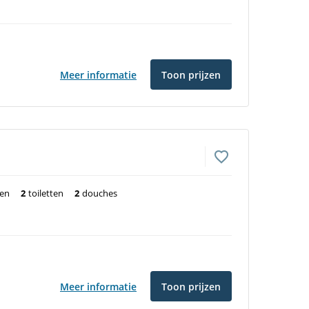
Meer informatie
Toon prijzen
ten
2
toiletten
2
douches
Meer informatie
Toon prijzen