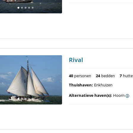
Rival
40
personen
24
bedden
7
hutt
Thuishaven:
Enkhuizen
Alternatieve haven(s):
Hoorn