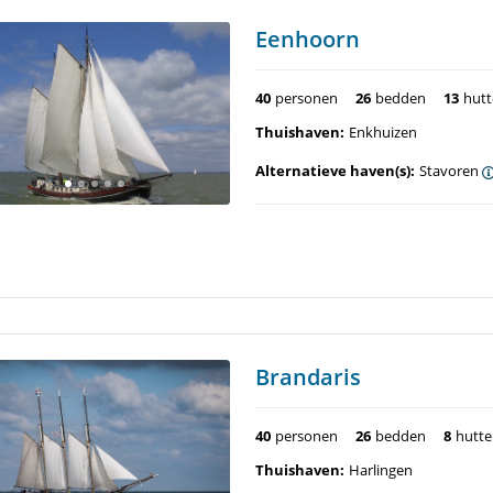
Eenhoorn
40
personen
26
bedden
13
hut
Thuishaven:
Enkhuizen
Alternatieve haven(s):
Stavoren
Brandaris
40
personen
26
bedden
8
hutt
Thuishaven:
Harlingen